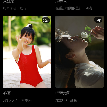
踏春去
入江南
在重庆拍照的星野
阿潇
裕奇学长
欣怡
14p
32p
细碎光影
盛夏
尤里CC
森森
z琼之之之
至春禾