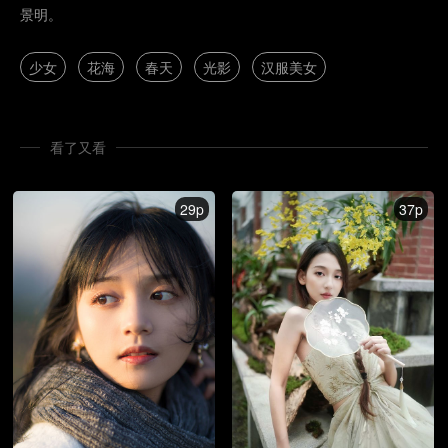
景明。
少女
花海
春天
光影
汉服美女
看了又看
29p
37p