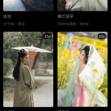
追光
幽兰深深
大千Gz
雨文
Tommy汤面
Sylvia
31p
22p