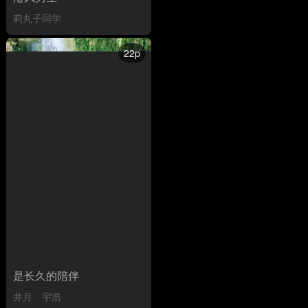
莉丸子同学
22p
是长久的陪伴
井月
宇浩