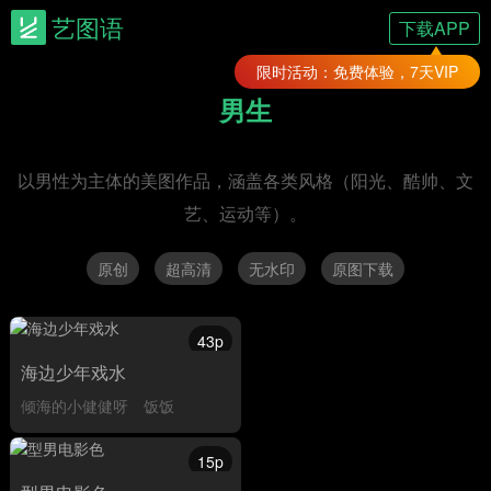
艺图语
下载APP
限时活动：免费体验，7天VIP
男生
以男性为主体的美图作品，涵盖各类风格（阳光、酷帅、文
艺、运动等）。
原创
超高清
无水印
原图下载
43p
海边少年戏水
倾海的小健健呀
饭饭
15p