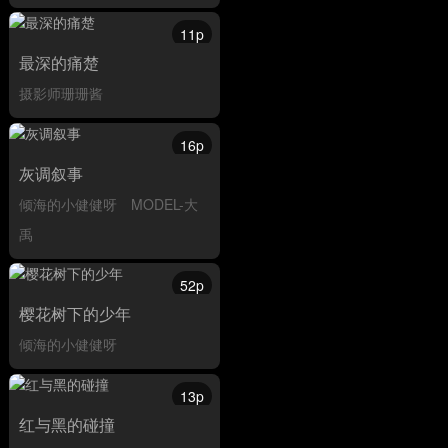
11p
最深的痛楚
摄影师珊珊酱
16p
灰调叙事
倾海的小健健呀
MODEL-大
禹
52p
樱花树下的少年
倾海的小健健呀
13p
红与黑的碰撞