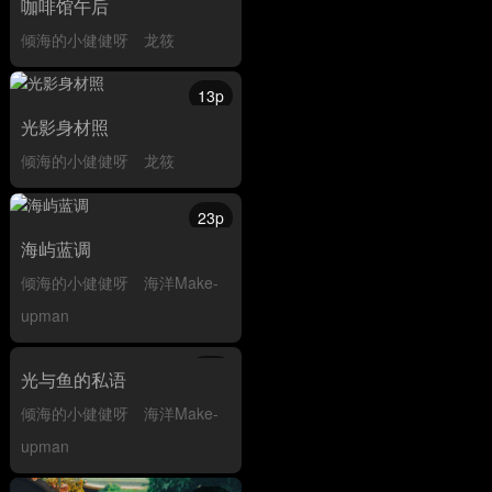
咖啡馆午后
倾海的小健健呀
龙筱
13p
光影身材照
倾海的小健健呀
龙筱
23p
海屿蓝调
倾海的小健健呀
海洋Make-
upman
18p
光与鱼的私语
倾海的小健健呀
海洋Make-
upman