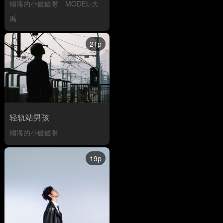
倾海的小健健呀
MODEL-大
禹
21p
轻轨站男孩
倾海的小健健呀
19p