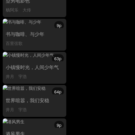
型男电影色
杨阿乐
大传
9p
书与咖啡、与少年
百里弦歌
63p
小镇慢时光，人间少年气
井月
宇浩
64p
世界喧嚣，我们安稳
井月
宇浩
9p
港风男生