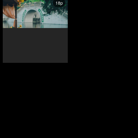
18p
花船美男子
破晓X
安言
20p
水稻的田园写真