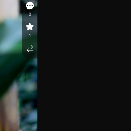
0
1
⇄