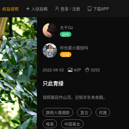
 · 权益说明
入驻投稿
登录 / 注册
下载APP
大千Gz
创作
你也是小蛋挞吗
出镜
2022-08-02
40P
3252
只此青绿
误把眉目作山河，沦陷半生未肯脱。
旗袍人像摄影
复古
优雅
唯美
中国美女