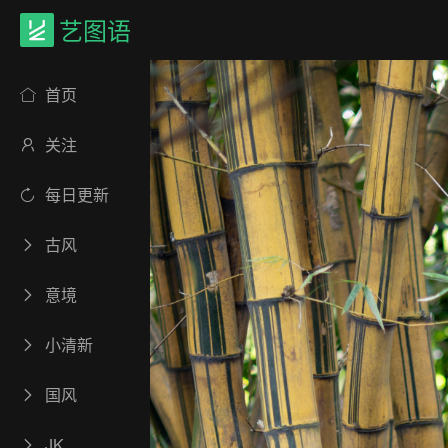
艺图语
首页
关注
每日更新
古风
意境
小清新
国风
JK