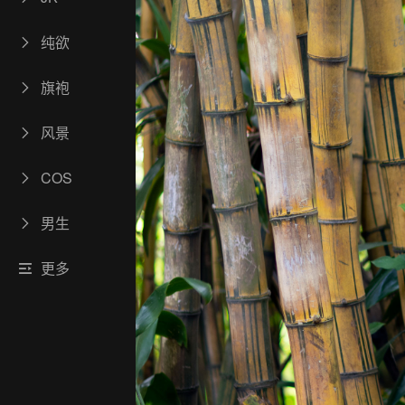
纯欲
旗袍
风景
COS
男生
更多