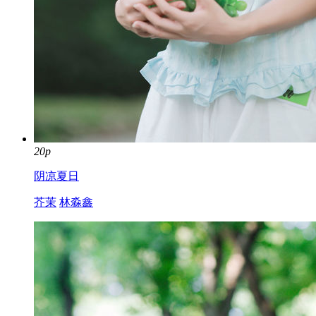
20p
阴凉夏日
芥茉
林淼鑫