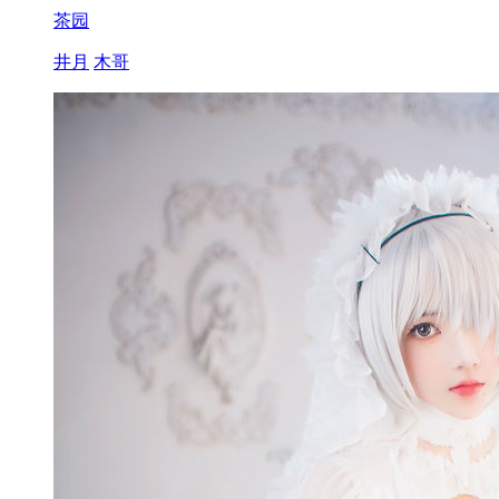
茶园
井月
木哥