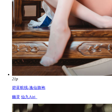
21p
碧蓝航线-逸仙旗袍
幽灵
仙九Airi_