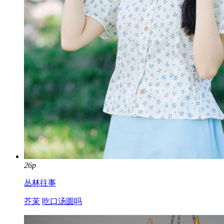
26p
丛林往事
芥茉
吃口汤圆吗