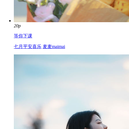
20p
等你下课
七月平安喜乐
麦麦maimai