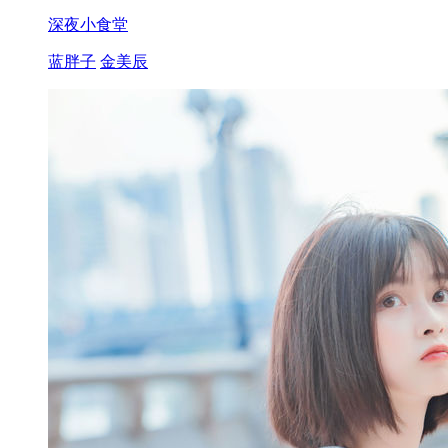
深夜小食堂
蓝胖子
金美辰