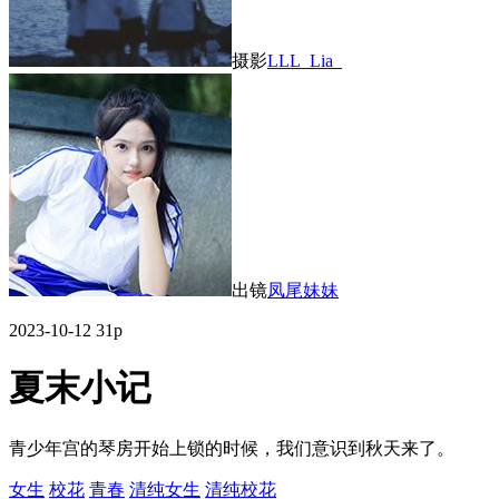
摄影
LLL_Lia_
出镜
凤尾妹妹
2023-10-12
31p
夏末小记
青少年宫的琴房开始上锁的时候，我们意识到秋天来了。
女生
校花
青春
清纯女生
清纯校花