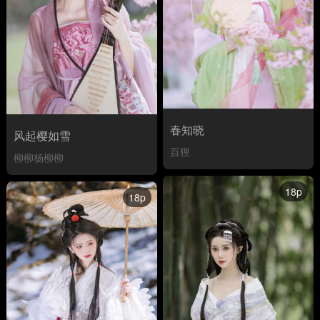
春知晓
风起樱如雪
百狸
柳柳杨柳柳
18p
18p