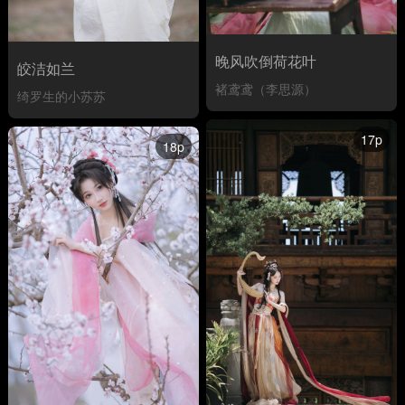
晚风吹倒荷花叶
皎洁如兰
褚鸢鸢（李思源）
绮罗生的小苏苏
17p
18p