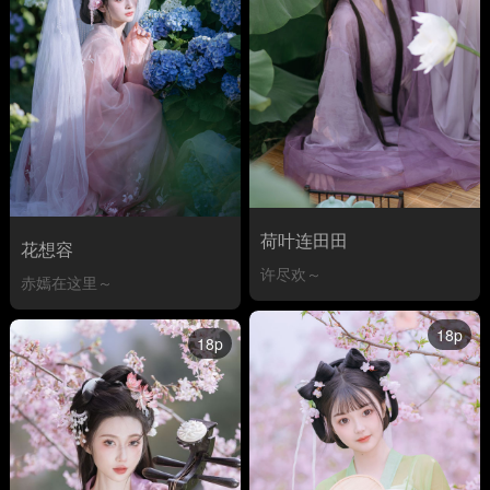
荷叶连田田
花想容
许尽欢～
赤嫣在这里～
18p
18p