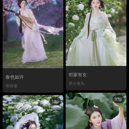
邻家有女
春色如许
荣小兔头
弥弥雀
17p
18p