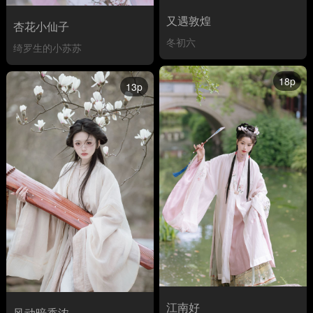
又遇敦煌
杏花小仙子
冬初六
绮罗生的小苏苏
18p
13p
江南好
风动暗香浓