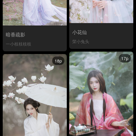
小花仙
暗香疏影
荣小兔头
一小枝枝枝枝
17p
18p