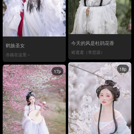
今天的风是杜鹃花香
鹤族圣女
褚鸢鸢（李思源）
赤嫣在这里～
18p
17p