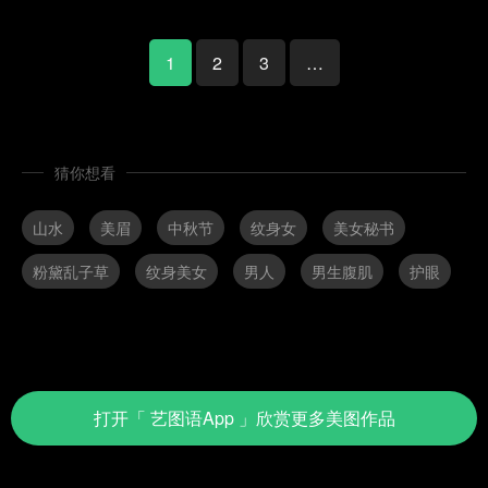
1
2
3
…
猜你想看
山水
美眉
中秋节
纹身女
美女秘书
粉黛乱子草
纹身美女
男人
男生腹肌
护眼
打开
「 艺图语App 」
欣赏更多美图作品