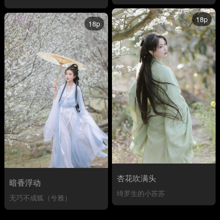
18p
18p
杏花吹满头
暗香浮动
绮罗生的小苏苏
无巧不成狐（兮雅）