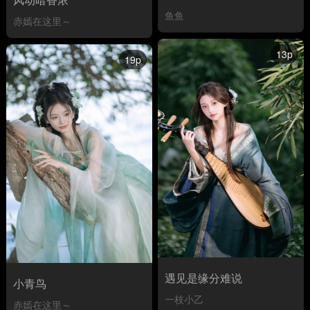
鱼鱼
赤嫣在这里～
13p
19p
遇见是缘分难说
小青鸟
一枝小乙
赤嫣在这里～