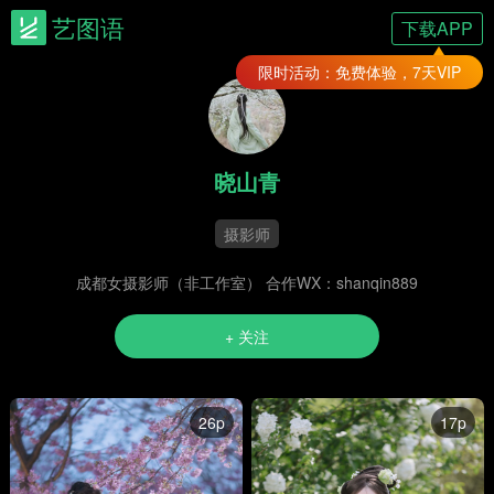
艺图语
下载APP
限时活动：免费体验，7天VIP
晓山青
摄影师
成都女摄影师（非工作室） 合作WX：shanqin889
+ 关注
26p
17p