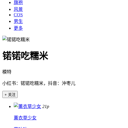
旗袍
风景
COS
男生
更多
锘锘吃糯米
模特
小红书：锘锘吃糯米，抖音：沖枣儿
+ 关注
21p
薰衣草少女