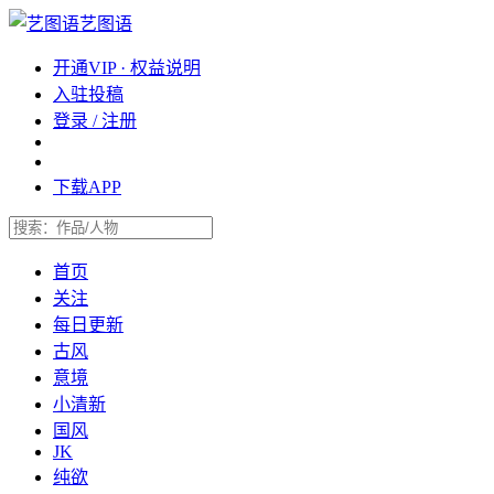
艺图语
开通VIP · 权益说明
入驻投稿
登录 / 注册
下载APP
首页
关注
每日更新
古风
意境
小清新
国风
JK
纯欲