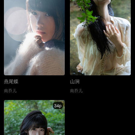
燕尾蝶
山涧
南乔儿
南乔儿
34p