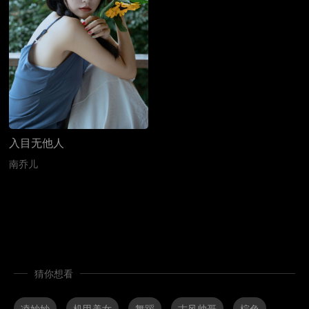
入目无他人
南乔儿
猜你想看
凌妙妙
机甲美女
舞蹈
古风帅哥
棕色