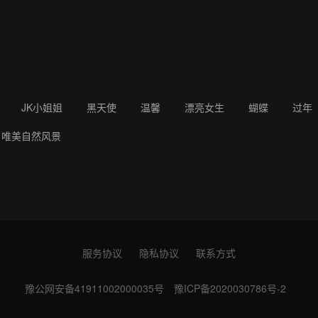
JK小姐姐
黑天使
温馨
漂亮女生
蝴蝶
过年
唯美自然风景
服务协议
隐私协议
联系方式
豫公网安备41911002000035号
豫ICP备2020030786号-2