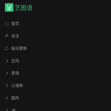
艺图语
首页
关注
每日更新
古风
意境
小清新
国风
JK