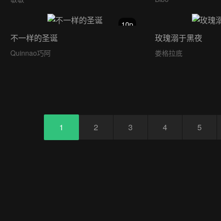
10p
不一样的圣诞
玫瑰溺于黑夜
Quinnao巧阿
娄格拉底
1
2
3
4
5