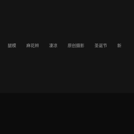
腿模
麻花辫
凄凉
原创摄影
圣诞节
新