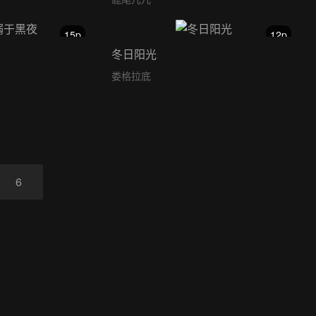
15p
12p
冬日阳光
娄格拉底
6