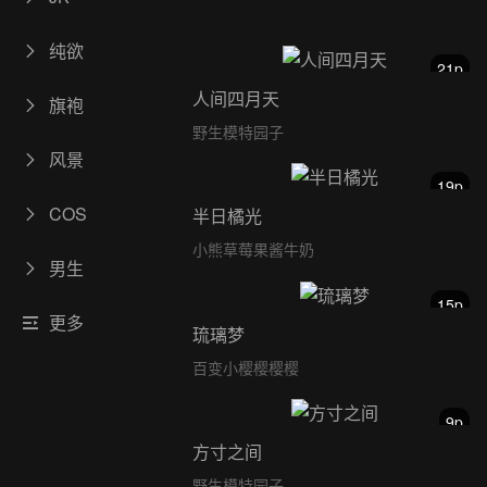
纯欲
21p
人间四月天
旗袍
野生模特园子
风景
19p
COS
半日橘光
小熊草莓果酱牛奶
男生
15p
更多
琉璃梦
百变小樱樱樱樱
9p
方寸之间
野生模特园子