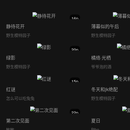
16p
静待花开
薄暮似的午后
野生模特园子
野生模特园子
20p
绿影
橘络·光栖
野生模特园子
爷爷泡的酒
15p
红谜
冬天和jk绝配
怎么可以吃兔兔
野生模特园子
22p
第二次见面
夏日
敏敏
Bibo