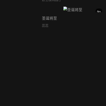
9p
圣诞将至
蕊蕊