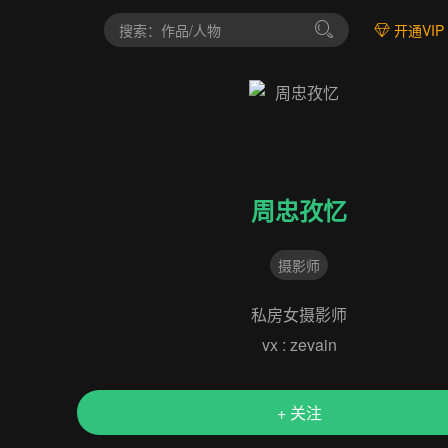
开通VIP
周忠孜忆
摄影师
私房女摄影师
vx : zevain
+ 关注