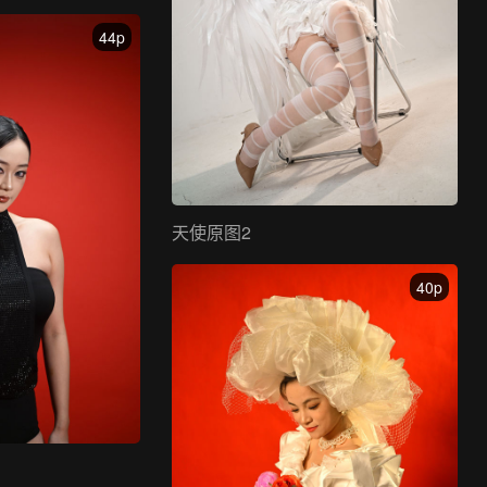
44p
天使原图2
40p