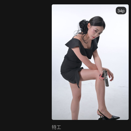
34p
特工