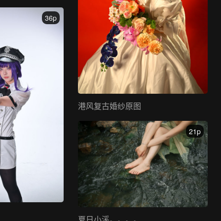
36p
港风复古婚纱原图
21p
夏日小溪。。。。