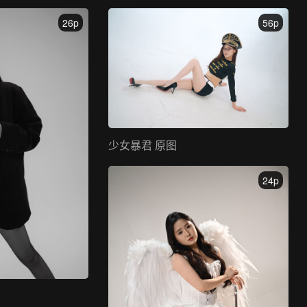
26p
56p
少女暴君 原图
24p