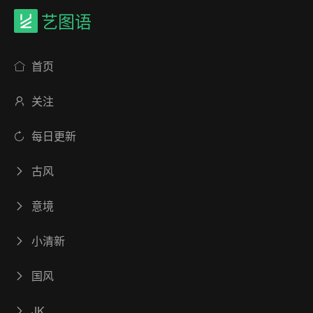
艺图语
首页
关注
每日更新
古风
意境
小清新
国风
JK