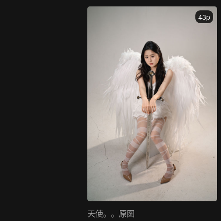
43p
天使。。原图