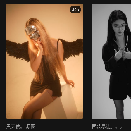
42p
黑天使。 原图
西装暴徒。。。