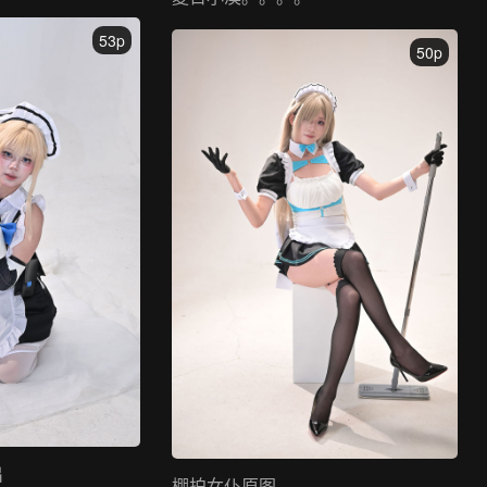
53p
50p
出
棚拍女仆原图