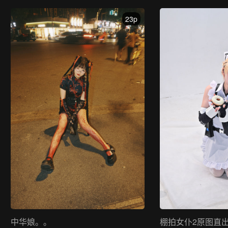
23p
中华娘。。
棚拍女仆2原图直