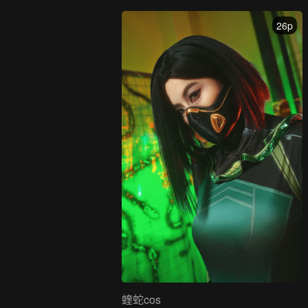
26p
蝰蛇cos