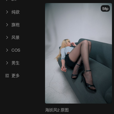
58p
纯欲
旗袍
风景
COS
男生
更多
海妖风2 原图