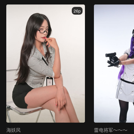
26p
海妖风
雷电将军～～～