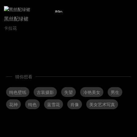
89p
黑丝配绿裙
卡拉花
猜你想看
纯色壁纸
古装摄影
失望
冷艳美女
男生
花神
纯色
蓝雪花
肖像
美女艺术写真