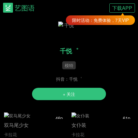
艺图语
下载APP
限时活动：免费体验，7天VIP
千悦゜
模特
抖音：千悦゜
+ 关注
46p
61p
双马尾少女
女仆装
卡拉花
卡拉花