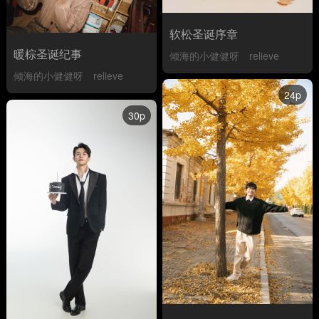
软松圣诞序章
暖棕圣诞纪事
倾海的小健健呀
relieve
倾海的小健健呀
relieve
24p
30p