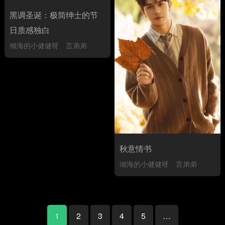
黑调圣诞：极简绅士的节
日质感独白
倾海的小健健呀
言弟弟
秋意情书
倾海的小健健呀
言弟弟
1
2
3
4
5
…