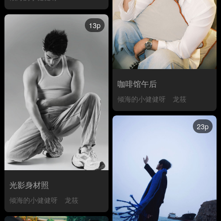
13p
咖啡馆午后
倾海的小健健呀
龙筱
23p
光影身材照
倾海的小健健呀
龙筱