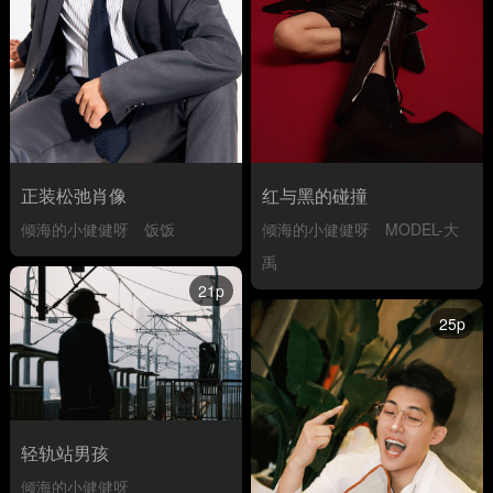
红与黑的碰撞
正装松弛肖像
倾海的小健健呀
MODEL-大
倾海的小健健呀
饭饭
禹
21p
25p
轻轨站男孩
倾海的小健健呀