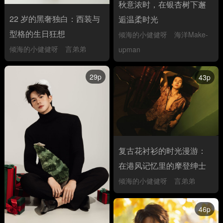
秋意浓时，在银杏树下邂
22 岁的黑奢独白：西装与
逅温柔时光
型格的生日狂想
倾海的小健健呀
海洋Make-
倾海的小健健呀
言弟弟
upman
29p
43p
复古花衬衫的时光漫游：
在港风记忆里的摩登绅士
倾海的小健健呀
言弟弟
46p