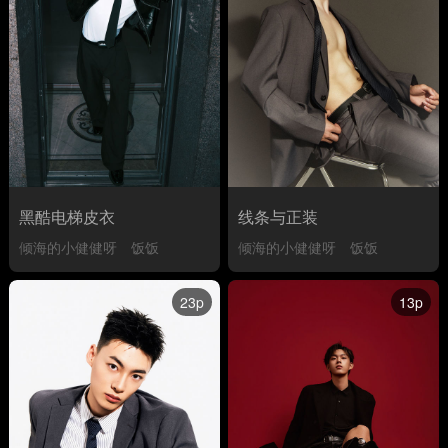
黑酷电梯皮衣
线条与正装
倾海的小健健呀
饭饭
倾海的小健健呀
饭饭
23p
13p