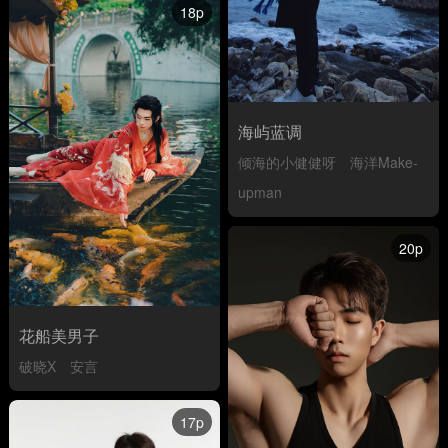
18p
海屿蓝调
倾海的小健健呀
海洋Make-
upman
20p
花船美男子
破晓X
安言
17p