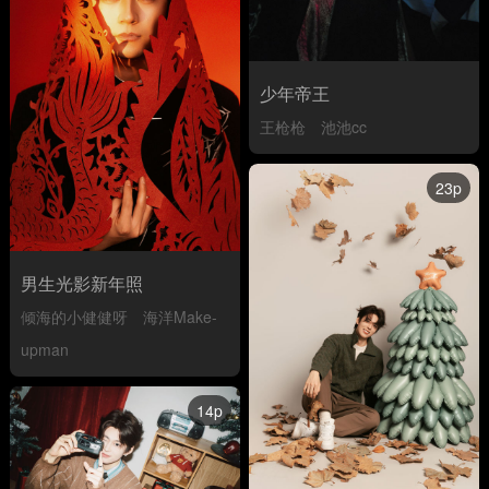
少年帝王
王枪枪
池池cc
23p
男生光影新年照
倾海的小健健呀
海洋Make-
upman
14p