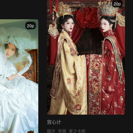
20p
20p
宫心计
甜汐
岑宿
星之卡桃