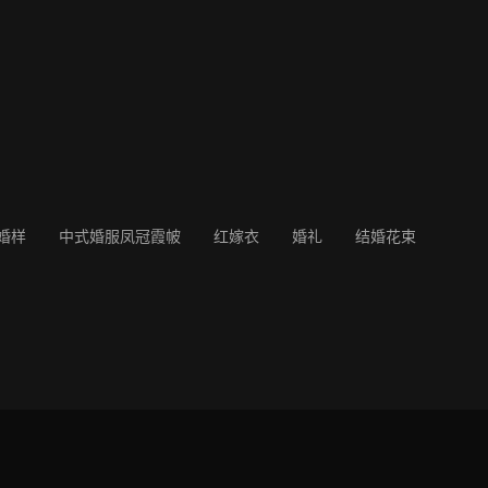
婚样
中式婚服凤冠霞帔
红嫁衣
婚礼
结婚花束