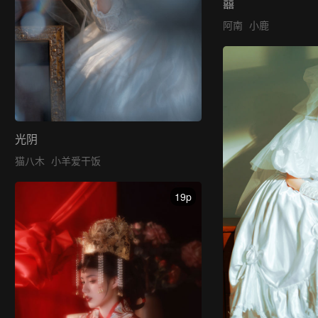
囍
阿南
小鹿
光阴
猫八木
小羊爱干饭
19p