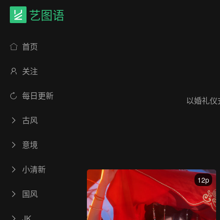
艺图语
首页
关注
每日更新
以婚礼仪
古风
意境
小清新
12p
国风
JK