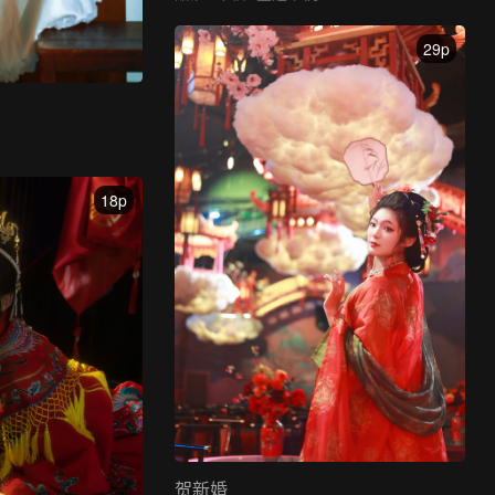
29p
18p
贺新婚