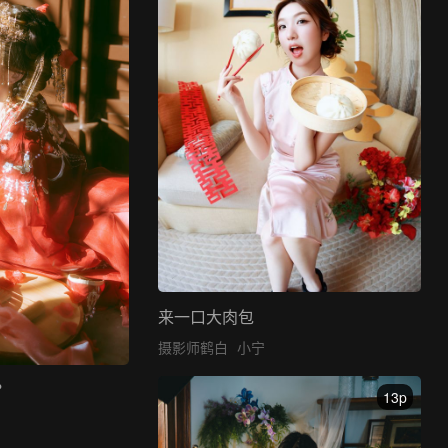
来一口大肉包
摄影师鹤白
小宁
？
13p