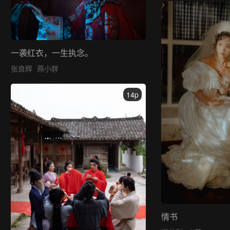
一袭红衣，一生执念。
张良辉
燕小胖
14p
情书