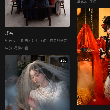
溜花梨
小葵
成亲
谢散人
三町目的时生
姌Rr
汉服爷爷云
中鹤
樱桃不甜
28p