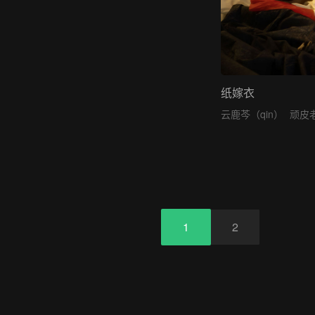
纸嫁衣
云鹿芩（qin）
顽皮
1
2