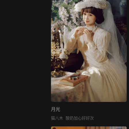
月光
猫八木
酸奶加心好好次