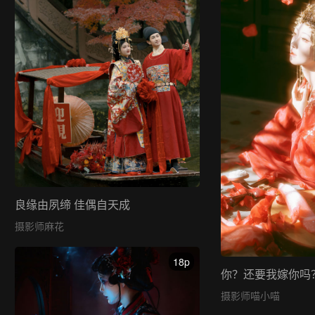
良缘由夙缔 佳偶自天成
摄影师麻花
18p
你？还要我嫁你吗
摄影师喵小喵