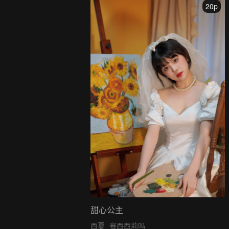
20p
甜心公主
西夏
赛西西莉吗