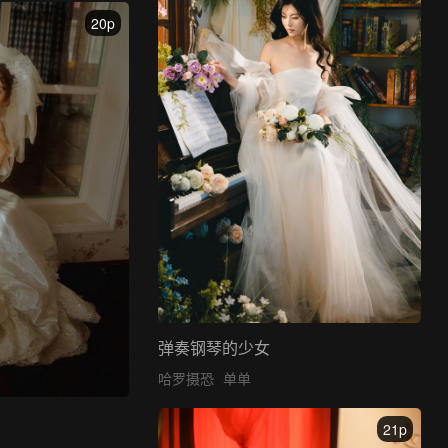
20p
弹奏钢琴的少女
哈罗摄恐
单单
21p