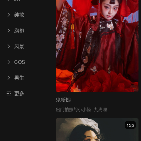
纯欲
旗袍
风景
COS
男生
更多
鬼新娘
出门拍照的小小怪
九离哩
13p