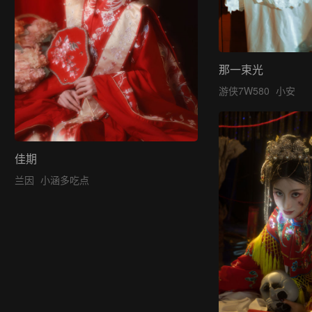
那一束光
游侠7W580
小安
佳期
兰因
小涵多吃点