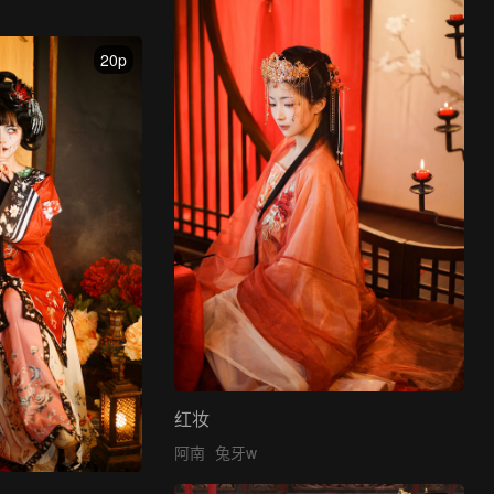
20p
红妆
阿南
兔牙w