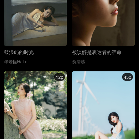
鼓浪屿的时光
被误解是表达者的宿命
华老怪HaLo
俞清越
12p
45p