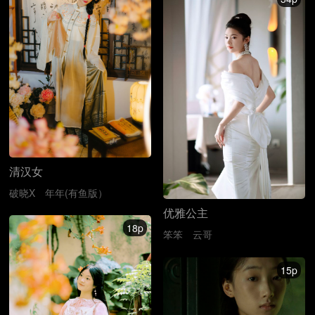
清汉女
破晓X
年年(有鱼版）
优雅公主
18p
笨笨
云哥
15p