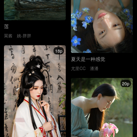
莲
翯酱
姚-胖胖
18p
夏天是一种感觉
尤里CC
潘潘
20p