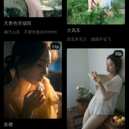
天青色等烟雨
大风车
橘子山茶
不爱吃葱的rhhhhh
西瓜呆毛汪
娥娥不会飞
11p
32p
夜樱