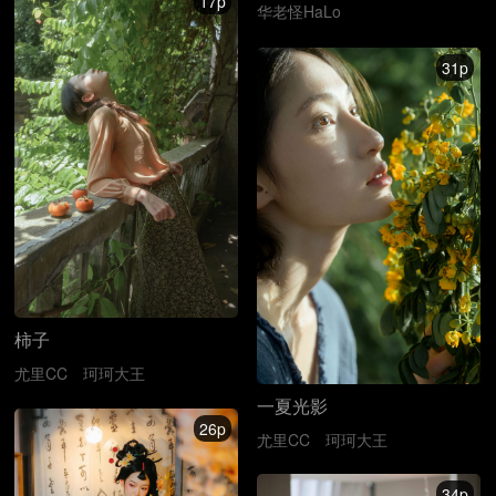
17p
华老怪HaLo
31p
柿子
尤里CC
珂珂大王
一夏光影
26p
尤里CC
珂珂大王
34p