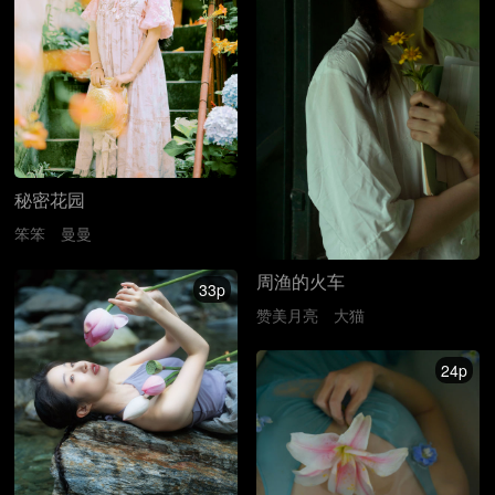
秘密花园
笨笨
曼曼
周渔的火车
33p
赞美月亮
大猫
24p