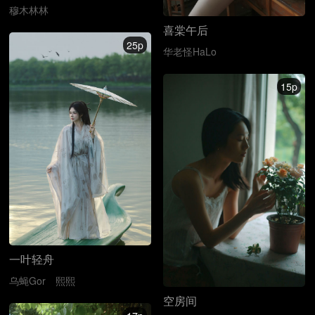
穆木林林
喜棠午后
25p
华老怪HaLo
15p
一叶轻舟
乌蝇Gor
熙熙
空房间