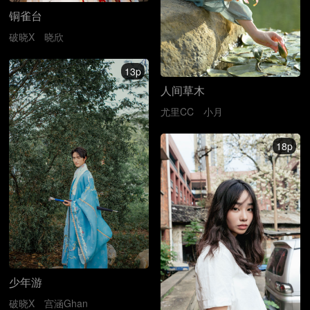
铜雀台
破晓X
晓欣
13p
人间草木
尤里CC
小月
18p
少年游
破晓X
宫涵Ghan