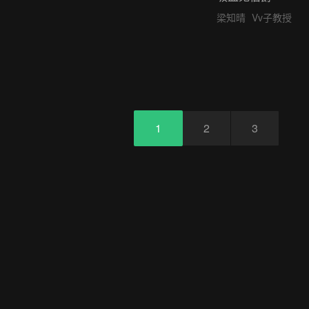
梁知晴
Vv子教授
1
2
3