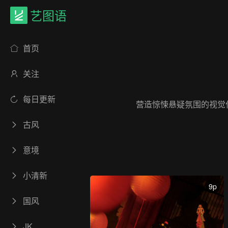
艺图语
首页
关注
每日更新
营造惊悚悬疑氛围的视觉
古风
意境
小清新
9p
国风
JK