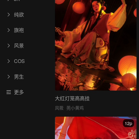
纯欲
旗袍
风景
COS
男生
更多
大红灯笼高高挂
风筱
蔸小黄鸡
12p