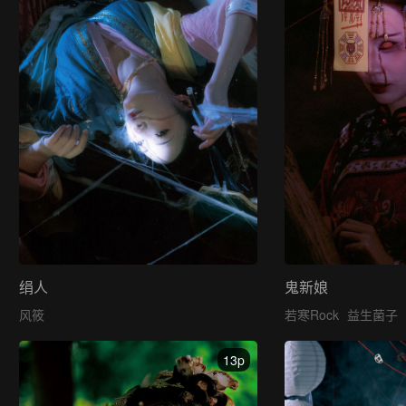
绢人
鬼新娘
风筱
若寒Rock
益生菌子
13p