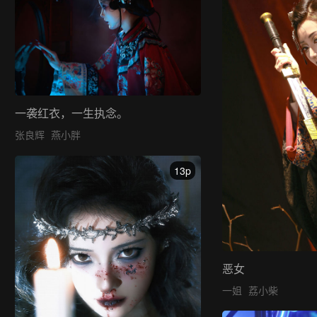
一袭红衣，一生执念。
张良辉
燕小胖
13p
恶女
一姐
荔小柴