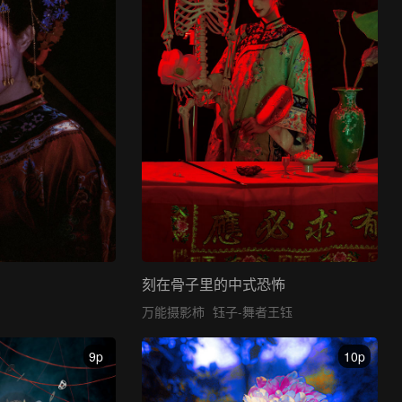
刻在骨子里的中式恐怖
万能摄影柿
钰子-舞者王钰
9p
10p