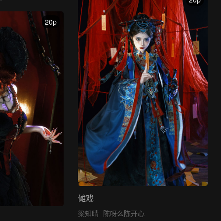
20p
傩戏
梁知晴
陈呀么陈开心