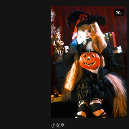
20p
小女巫