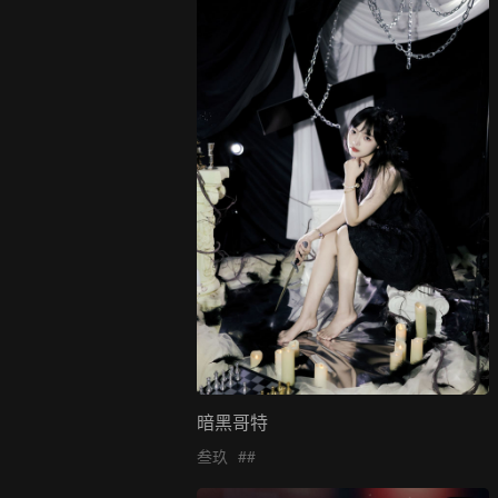
暗黑哥特
叁玖
##