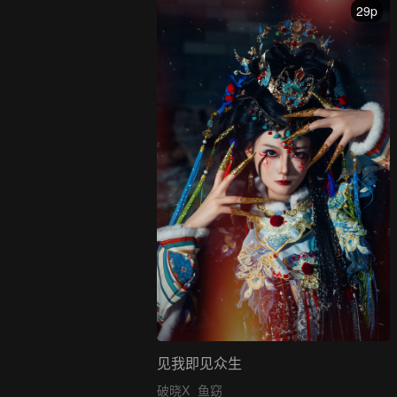
29p
见我即见众生
破晓X
鱼窈