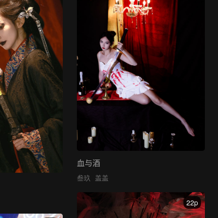
血与酒
叁玖
盖盖
22p