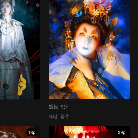
蝶妖飞升
綠樾
喜鸢
18p
39p