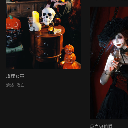
玫瑰女巫
清洛
迟白
吸血鬼伯爵