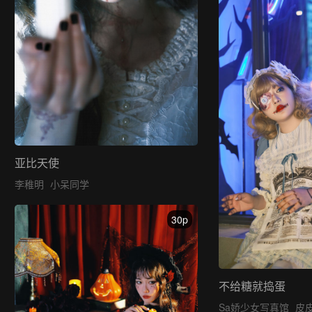
亚比天使
李稚明
小呆同学
30p
不给糖就捣蛋
Sa娇少女写真馆
皮