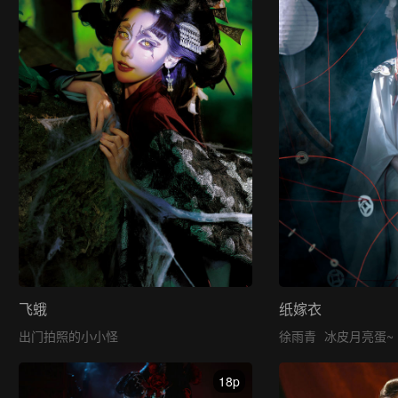
飞蛾
纸嫁衣
出门拍照的小小怪
徐雨青
冰皮月亮蛋~
18p