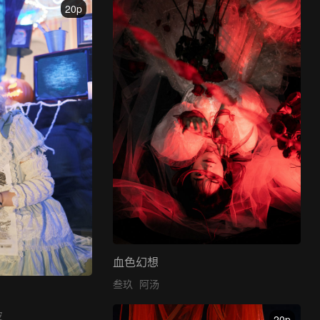
20p
血色幻想
叁玖
阿汤
皮
20p