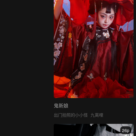
鬼新娘
出门拍照的小小怪
九离哩
26p