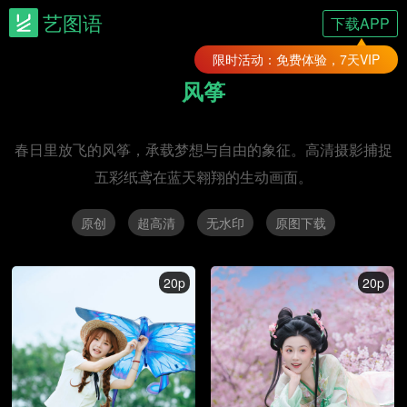
艺图语
下载APP
限时活动：免费体验，7天VIP
风筝
春日里放飞的风筝，承载梦想与自由的象征。高清摄影捕捉
五彩纸鸢在蓝天翱翔的生动画面。
原创
超高清
无水印
原图下载
20p
20p