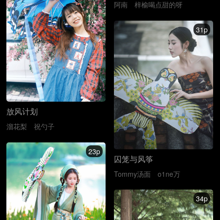
阿南
梓榆喝点甜的呀
31p
放风计划
溜花梨
祝勺子
23p
囚笼与风筝
Tommy汤面
o1ne万
34p