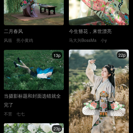
二月春风
今生簪花，来世漂亮
风筱
蔸小黄鸡
马大兴BossMa
小y
22p
13p
当摄影标题和封面选错就全
完了
不苦
七七
23p