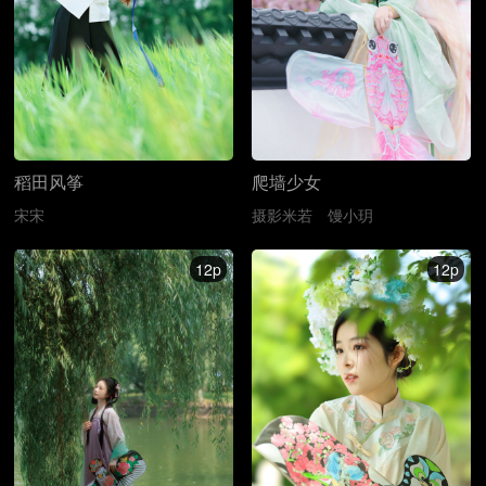
爬墙少女
稻田风筝
摄影米若
馒小玥
宋宋
12p
12p