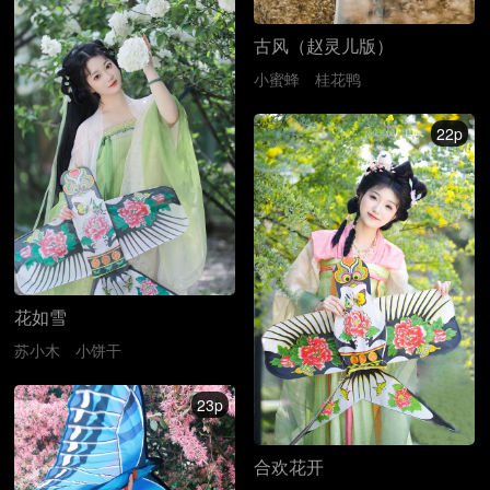
古风（赵灵儿版）
小蜜蜂
桂花鸭
22p
花如雪
苏小木
小饼干
23p
合欢花开