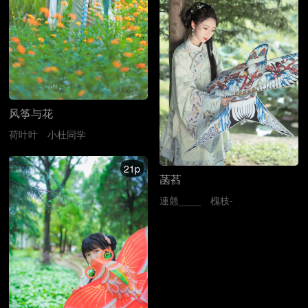
风筝与花
荷叶叶
小杜同学
21p
菡萏
連翹____
槐枝-