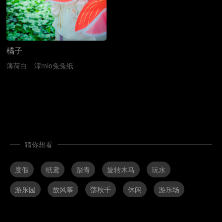
橘子
薄荷白
澪mio兔兔纸
猜你想看
度假
纸鸢
踏青
旋转木马
玩水
游乐园
放风筝
荡秋千
休闲
游乐场