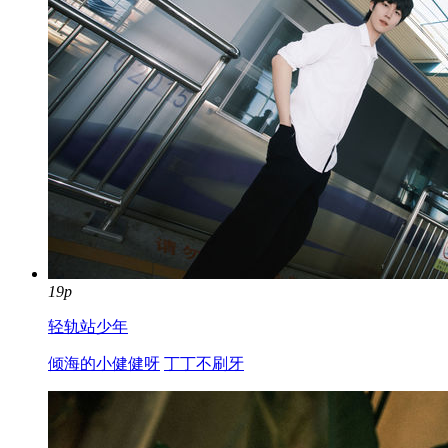
19p
轻轨站少年
倾海的小健健呀
丁丁不刷牙