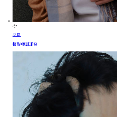
9p
巷尾
摄影师珊珊酱