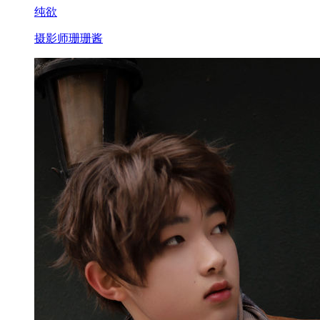
纯欲
摄影师珊珊酱