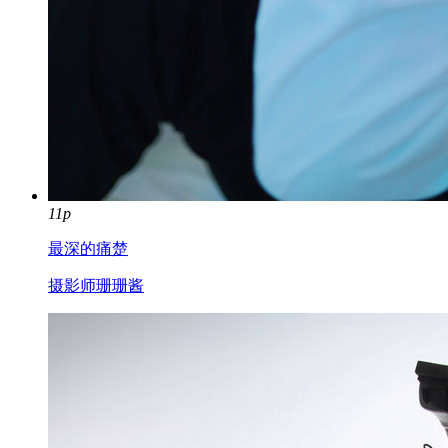
11p
最深的痛楚
摄影师珊珊酱