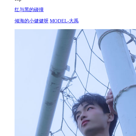
红与黑的碰撞
倾海的小健健呀
MODEL-大禹