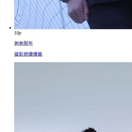
10p
匆匆那年
摄影师珊珊酱