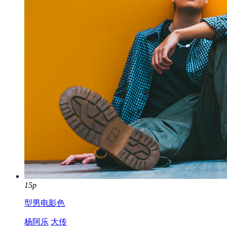
15p
型男电影色
杨阿乐
大传