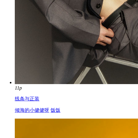
11p
线条与正装
倾海的小健健呀
饭饭