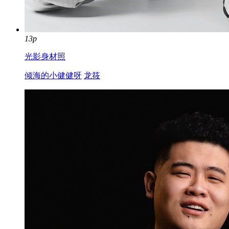
13p
光影身材照
倾海的小健健呀
龙筱