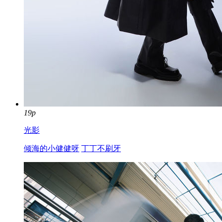
19p
光影
倾海的小健健呀
丁丁不刷牙