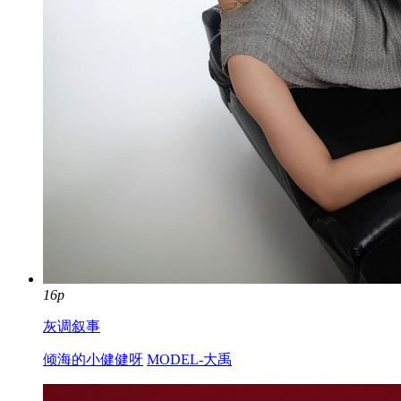
16p
灰调叙事
倾海的小健健呀
MODEL-大禹