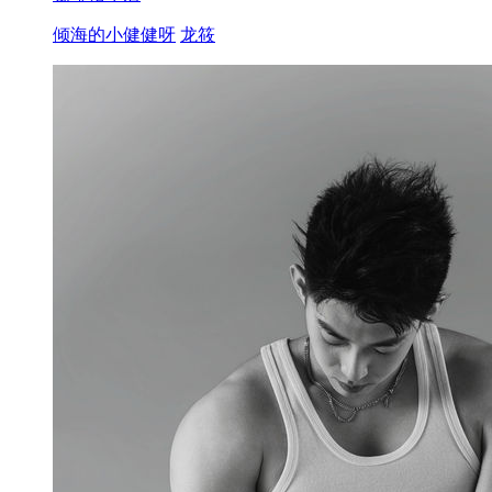
倾海的小健健呀
龙筱