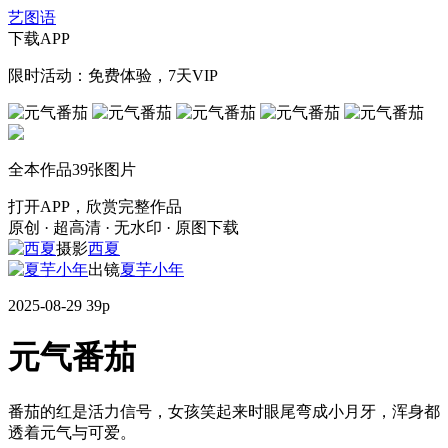
艺图语
下载APP
限时活动：免费体验，7天VIP
全本作品
39
张图片
打开APP，欣赏完整作品
原创 · 超高清 · 无水印 · 原图下载
摄影
西夏
出镜
夏芋小年
2025-08-29
39p
元气番茄
番茄的红是活力信号，女孩笑起来时眼尾弯成小月牙，浑身都
透着元气与可爱。