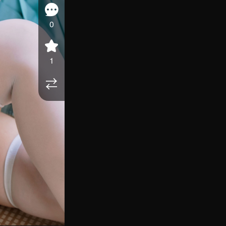
0
1
⇄