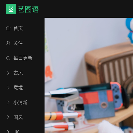
艺图语
首页
关注
每日更新
古风
意境
小清新
国风
JK