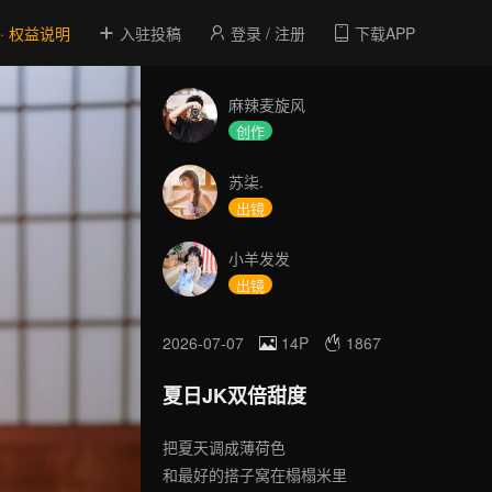
 · 权益说明
入驻投稿
登录 / 注册
下载APP
麻辣麦旋风
创作
苏柒.
出镜
小羊发发
出镜
2026-07-07
14P
1867
夏日JK双倍甜度
把夏天调成薄荷色
和最好的搭子窝在榻榻米里