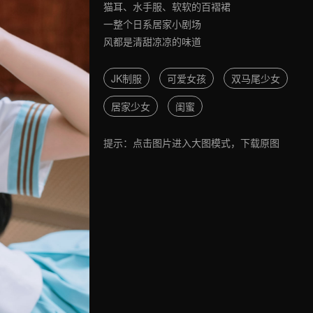
猫耳、水手服、软软的百褶裙
一整个日系居家小剧场
风都是清甜凉凉的味道
JK制服
可爱女孩
双马尾少女
居家少女
闺蜜
提示：点击图片进入大图模式，下载原图