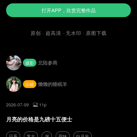
打开APP，欣赏完整作品
原创 · 超高清 · 无水印 · 原图下载
北陆参商
摄影
懒懒的睡眠羊
出镜
2026-07-09
11p
月亮的价格是九磅十五便士
日系
复古
JK
甜妹
白月光