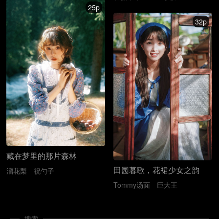
25p
32p
藏在梦里的那片森林
田园暮歌，花裙少女之韵
溜花梨
祝勺子
Tommy汤面
巨大王
搜索