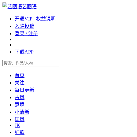
艺图语
开通VIP · 权益说明
入驻投稿
登录 / 注册
下载APP
首页
关注
每日更新
古风
意境
小清新
国风
JK
纯欲