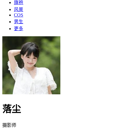
旗袍
风景
COS
男生
更多
落尘
摄影师