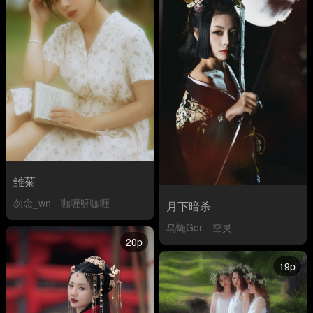
雏菊
勿念_wn
咖喱呀咖喱
月下暗杀
乌蝇Gor
空灵
20p
19p