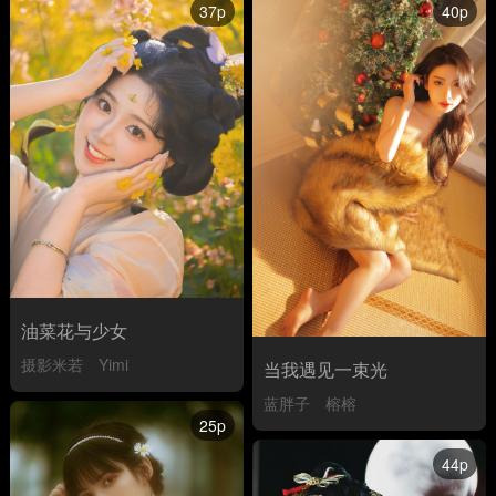
37p
40p
油菜花与少女
摄影米若
Yimi
当我遇见一束光
蓝胖子
榕榕
25p
44p