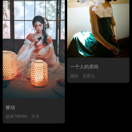
一个人的房间
越路
龙星儿
被动
游侠7W580
月牙