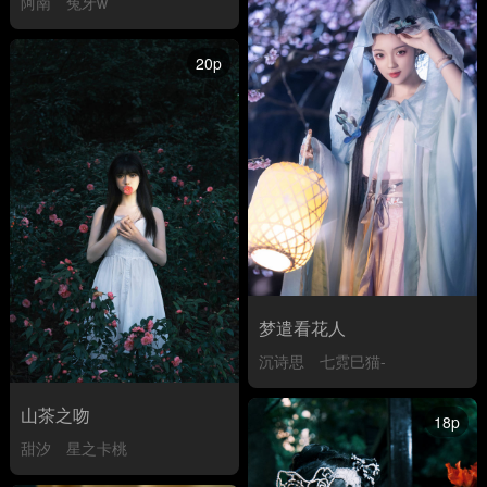
阿南
兔牙w
20p
梦遣看花人
沉诗思
七霓巳猫-
山茶之吻
18p
甜汐
星之卡桃