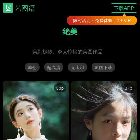
艺图语
下载APP
限时活动：免费体验，7天VIP
绝美
美到极致、令人惊艳的美图作品。
原创
超高清
无水印
原图下载
30p
37p