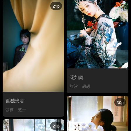
21p
花如懿
甜汐
胡胡
孤独患者
30p
菠萝
芝士
21p