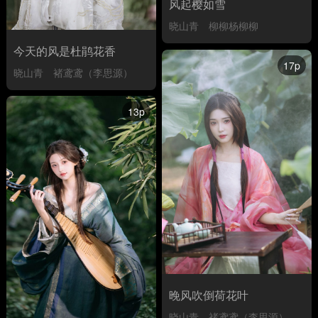
风起樱如雪
晓山青
柳柳杨柳柳
今天的风是杜鹃花香
17p
晓山青
褚鸢鸢（李思源）
13p
晚风吹倒荷花叶
晓山青
褚鸢鸢（李思源）