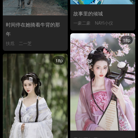
故事里的倾城
一豪二豪
NAYI小仪
时间停在她骑着牛背的那
年
18p
扶卮
二一芝
18p