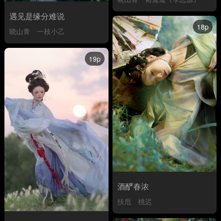
遇见是缘分难说
18p
晓山青
一枝小乙
19p
酒酽春浓
扶卮
桃迟