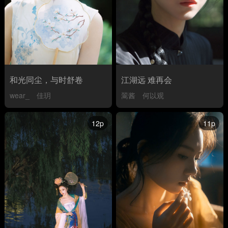
和光同尘，与时舒卷
江湖远 难再会
wear_
佳玥
翯酱
何以观
12p
11p