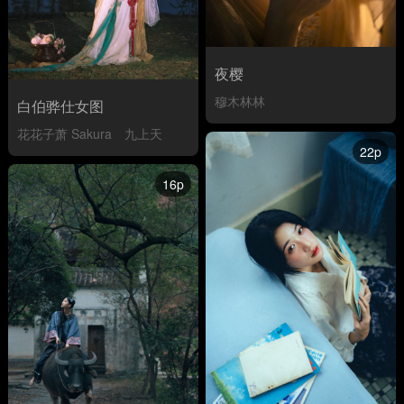
夜樱
穆木林林
白伯骅仕女图
花花子萧 Sakura
九上天
22p
16p