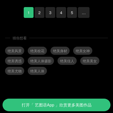
1
2
3
4
5
…
猜你想看
绝美风景
绝美校花
绝美身材
绝美女神
绝美诱惑
绝美人体摄影
绝美佳人
绝美美女
绝美尤物
绝美人体
打开
「 艺图语App 」
欣赏更多美图作品