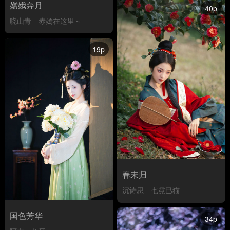
嫦娥奔月
40p
晓山青
赤嫣在这里～
19p
春未归
沉诗思
七霓巳猫-
国色芳华
34p