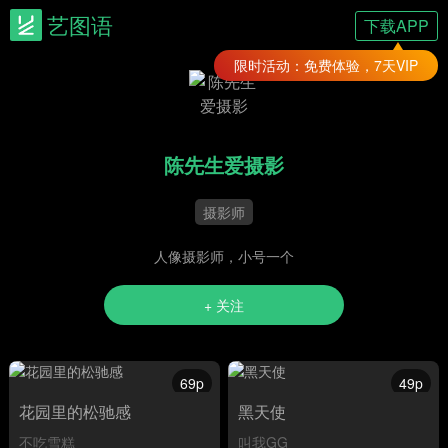
艺图语
下载APP
限时活动：免费体验，7天VIP
陈先生爱摄影
摄影师
人像摄影师，小号一个
+ 关注
69p
49p
花园里的松驰感
黑天使
不吃雪糕
叫我GG