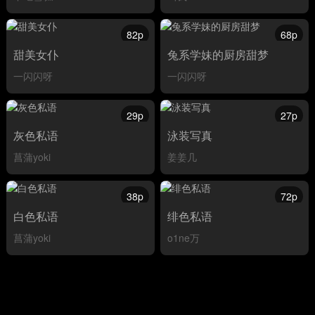
82p
68p
甜美女仆
兔系学妹的厨房甜梦
一闪闪呀
一闪闪呀
29p
27p
灰色私语
泳装写真
菖蒲yoki
姜姜几
38p
72p
白色私语
绯色私语
菖蒲yoki
o1ne万