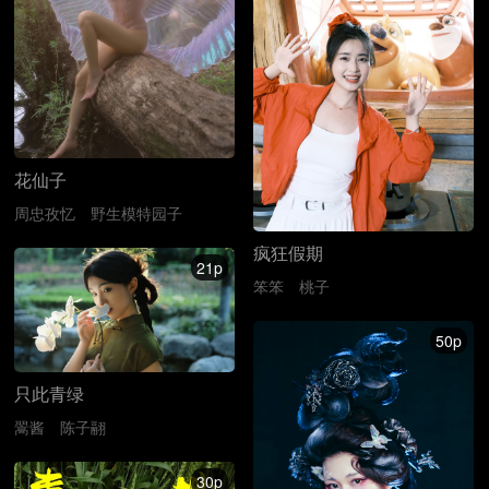
花仙子
周忠孜忆
野生模特园子
疯狂假期
21p
笨笨
桃子
50p
只此青绿
翯酱
陈子翮
30p