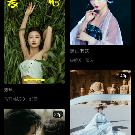
黑山老妖
破晓X
薇蓝
40p
麦地
马可MACO
邹雪
22p