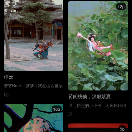
12p
停云
若寒Rock
梦梦（我在山西当妆
娘）
荷间桃仙，汉服嬉夏
出门拍照的小小怪
珂珂珂珂珂
16p
珂-
9p