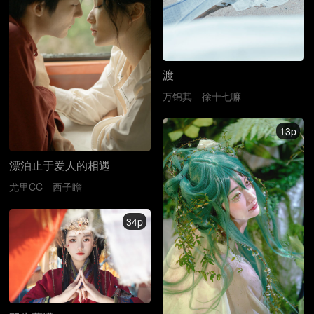
渡
万锦其
徐十七嘛
13p
漂泊止于爱人的相遇
尤里CC
西子瞻
34p