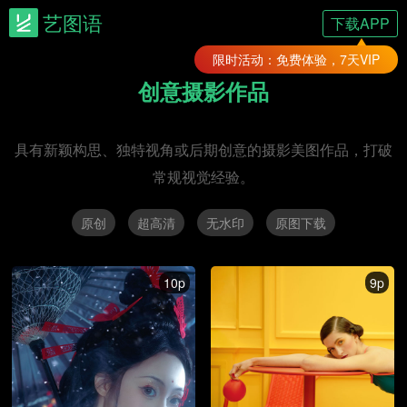
艺图语
下载APP
限时活动：免费体验，7天VIP
创意摄影作品
具有新颖构思、独特视角或后期创意的摄影美图作品，打破
常规视觉经验。
原创
超高清
无水印
原图下载
10p
9p