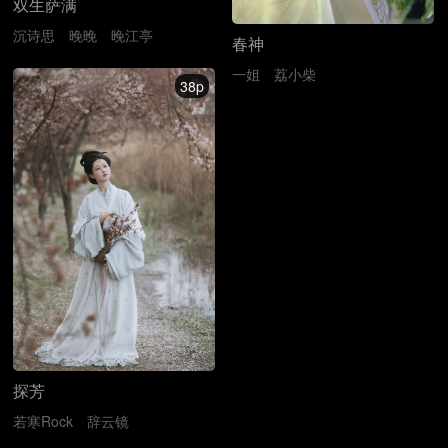
双生萨满
沉诗思
晚晚
晚江亭
春神
一姐
荔小柴
38p
探芳
若寒Rock
辞云镜