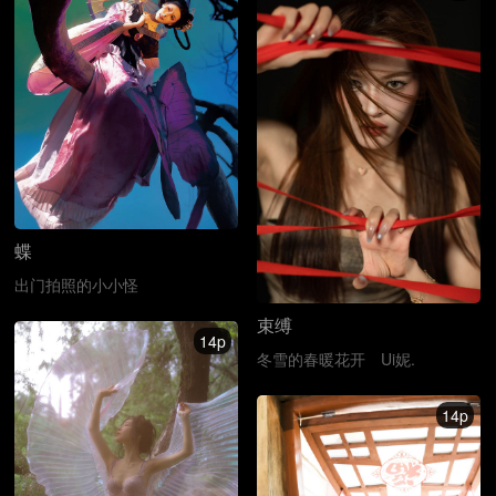
蝶
出门拍照的小小怪
束缚
14p
冬雪的春暖花开
Ui妮.
14p