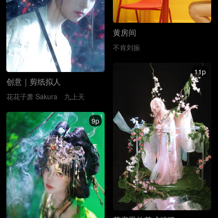
黄房间
不肯刘振
11p
创意｜剪纸拟人
花花子萧 Sakura
九上天
9p