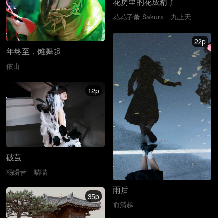
花房里的花成精了
花花子萧 Sakura
九上天
22p
年终至，傩舞起
依山
12p
破茧
杨瞬昔
喵喵
雨后
35p
俞清越