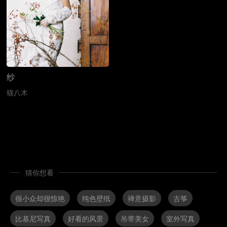
纱
猫八木
猜你想看
很小众却很惊艳
纯色壁纸
禅意摄影
古筝
比基尼写真
好看的风景
吊带美女
室外写真