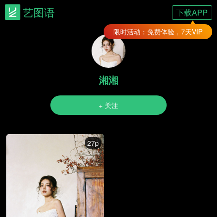
艺图语
下载APP
限时活动：免费体验，7天VIP
湘湘
+ 关注
27p