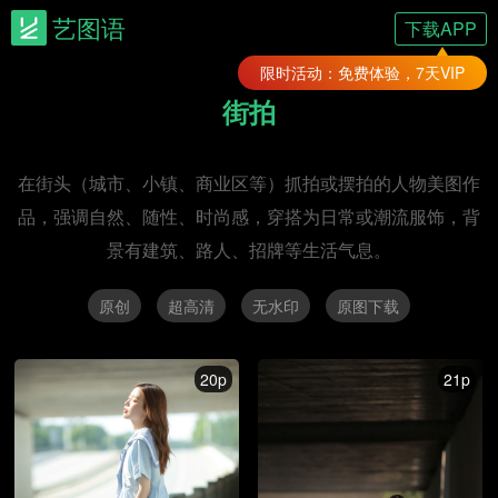
艺图语
下载APP
限时活动：免费体验，7天VIP
街拍
在街头（城市、小镇、商业区等）抓拍或摆拍的人物美图作
品，强调自然、随性、时尚感，穿搭为日常或潮流服饰，背
景有建筑、路人、招牌等生活气息。
原创
超高清
无水印
原图下载
20p
21p