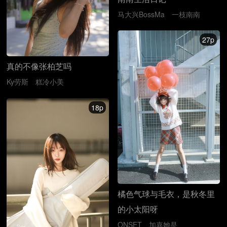
马大兴BossMa
一枝南南
27p
真的不像张柏芝吗
Ky劳斯
糕冷小美
18p
橘色气球与毛衣，是秋冬里
的小太阳呀
ONSET
加嘉她是