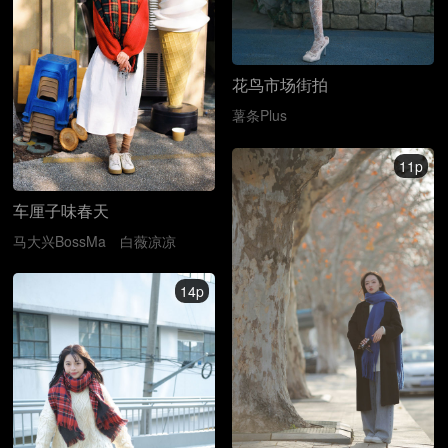
花鸟市场街拍
薯条Plus
11p
车厘子味春天
马大兴BossMa
白薇凉凉
14p