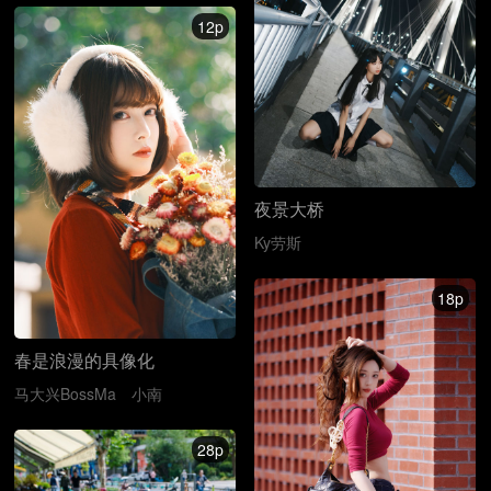
12p
夜景大桥
Ky劳斯
18p
春是浪漫的具像化
马大兴BossMa
小南
28p