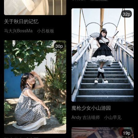
32p
关于秋日的记忆
马大兴BossMa
小吕板板
30p
魔枪少女小山游园
Andy 吉法喵师
小山早见
19p