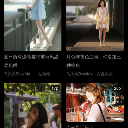
月色与雪色之间，你是第三
夏日所有遗憾都将被秋风温
种绝色
柔化解
马大兴BossMa
白薇凉凉
马大兴BossMa
一枝南南
17p
28p
南南生活日记