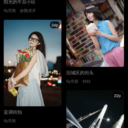
阳光的午后小区
Ky劳斯
缺颗虎牙
34p
旧城区的街头
Ky劳斯
特特
22p
蓝调街拍
Ky劳斯