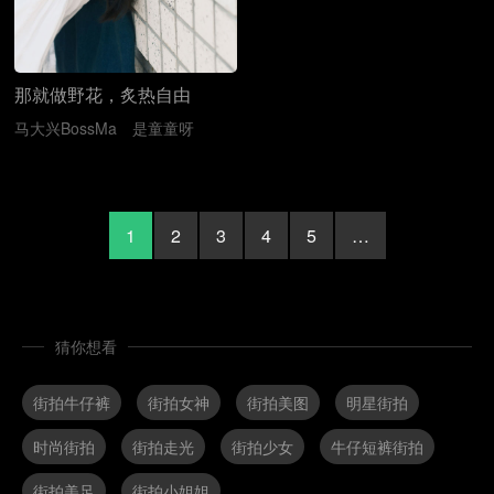
那就做野花，炙热自由
马大兴BossMa
是童童呀
1
2
3
4
5
…
猜你想看
街拍牛仔裤
街拍女神
街拍美图
明星街拍
时尚街拍
街拍走光
街拍少女
牛仔短裤街拍
街拍美足
街拍小姐姐