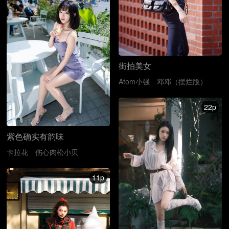
街拍美女
Atom小强
邓邓（摆烂版）
22p
紫色确实有韵味
卡拉花
伤心肉松小贝
11p