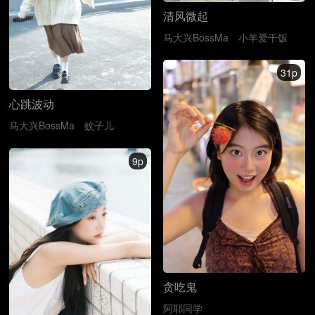
清风微起
马大兴BossMa
小羊爱干饭
31p
心跳波动
马大兴BossMa
蚊子儿
9p
贪吃鬼
阿耶同学