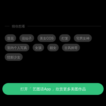
猜你想看
莲花
花仙子
美女COS
灯笼
宅男女神
室内个人写真
女孩
靓女
古风帅哥
忧郁少女
打开
「 艺图语App 」
欣赏更多美图作品