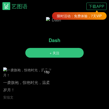
艺图语
下载APP
限时活动：免费体验，7天VIP
Dash
+ 关注
18p
一袭旗袍，惊艳时光，温柔
岁月！
安烗文