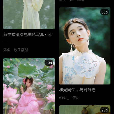
30p
新中式清冷氛围感写真 • 其
一
落尘
饺子蘸醋
19p
和光同尘，与时舒卷
wear_
佳玥
25p