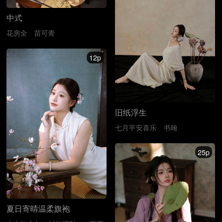
中式
花房全
苗可青
12p
旧纸浮生
七月平安喜乐
书翰
25p
夏日寄晴温柔旗袍