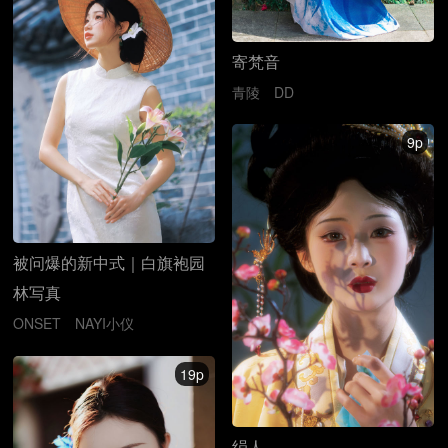
寄梵音
青陵
DD
9p
被问爆的新中式｜白旗袍园
林写真
ONSET
NAYI小仪
19p
绢人