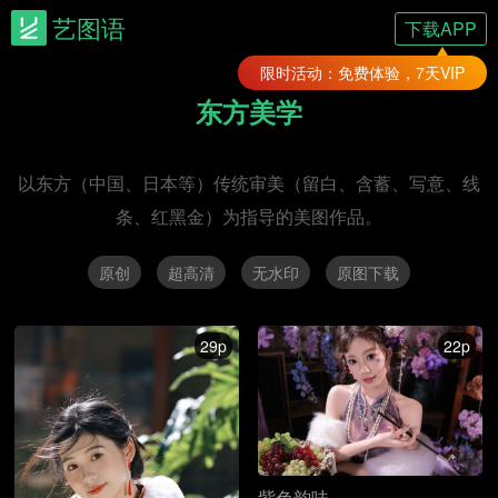
艺图语
下载APP
限时活动：免费体验，7天VIP
东方美学
以东方（中国、日本等）传统审美（留白、含蓄、写意、线
条、红黑金）为指导的美图作品。
原创
超高清
无水印
原图下载
29p
22p
紫色韵味