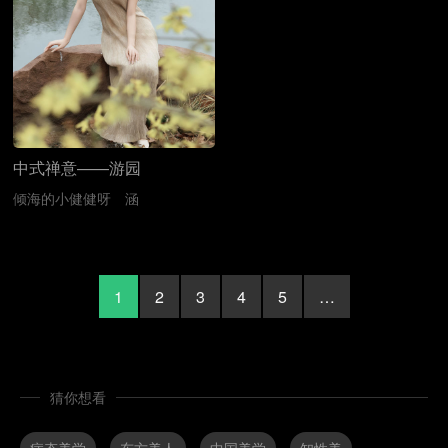
中式禅意——游园
倾海的小健健呀
涵
1
2
3
4
5
…
猜你想看