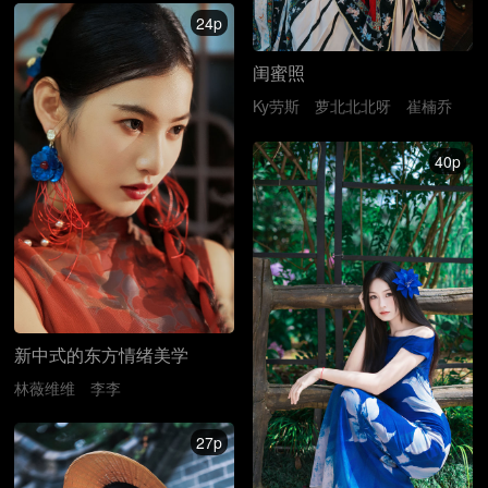
24p
闺蜜照
Ky劳斯
萝北北北呀
崔楠乔
40p
新中式的东方情绪美学
林薇维维
李李
27p