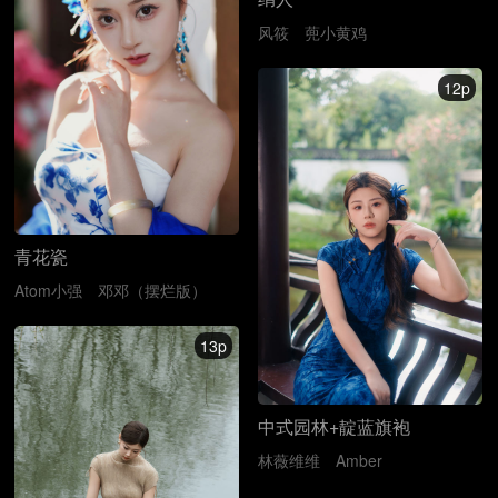
风筱
蔸小黄鸡
12p
青花瓷
Atom小强
邓邓（摆烂版）
13p
中式园林+靛蓝旗袍
林薇维维
Amber