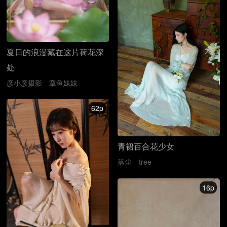
夏日的浪漫藏在这片荷花深
处
彦小彦摄影
章鱼妹妹
62p
青裙百合花少女
落尘
tree
16p