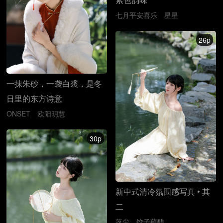
七月平安喜乐
星星
26p
一抹朱砂，一袭白裘，是冬
日里的东方诗意
ONSET
欧阳明慧
30p
新中式清冷氛围感写真 • 其
二
落尘
饺子蘸醋