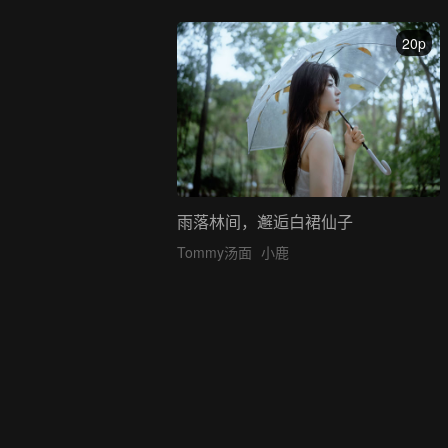
20p
雨落林间，邂逅白裙仙子
Tommy汤面
小鹿