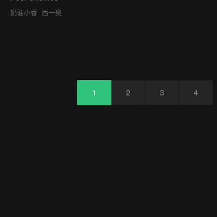
奶油小香
西一奥
1
2
3
4