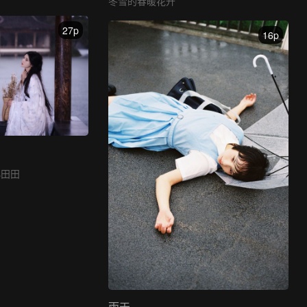
冬雪的春暖花开
27p
16p
小田田
雨天