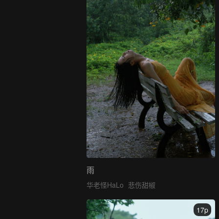
雨
华老怪HaLo
悲伤甜椒
17p