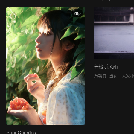
28p
倚楼听风雨
万锦其
当初叫人家
Poor Cherries