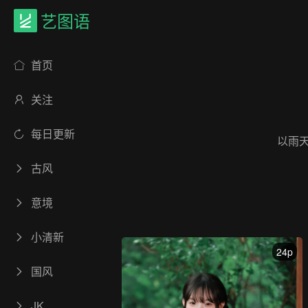
艺图语
首页
关注
每日更新
以雨
古风
意境
小清新
24p
国风
JK