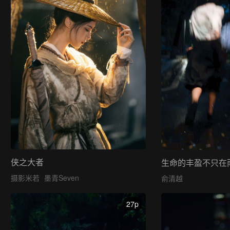
侠之大者
摄影米若
墨青Seven
俞清越
27p