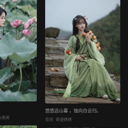
悠悠远山暮 ，独向白云归。
去夜闹
花间
奇迹绣绣