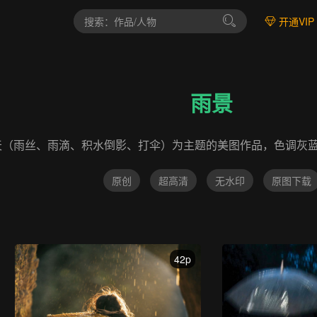
开通VIP
雨景
天（雨丝、雨滴、积水倒影、打伞）为主题的美图作品，色调灰
原创
超高清
无水印
原图下载
42p