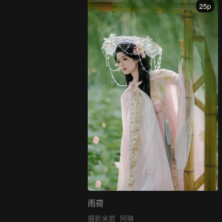
25p
雨荷
摄影米若
阿琳