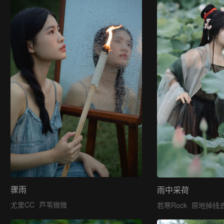
骤雨
雨中采荷
尤里CC
芦苇微微
若寒Rock
原地掉线