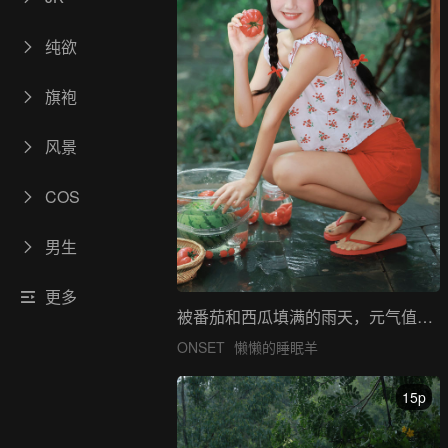
纯欲
旗袍
风景
COS
男生
更多
被番茄和西瓜填满的雨天，元气值拉满。
ONSET
懒懒的睡眠羊
15p