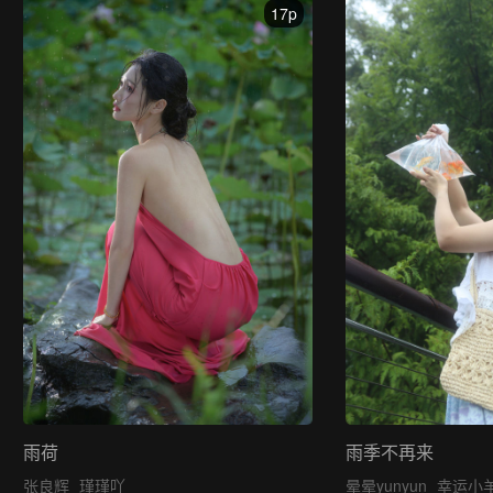
17p
雨荷
雨季不再来
张良辉
瑾瑾吖
晕晕yunyun
幸运小