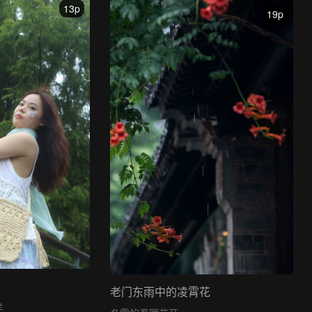
13p
19p
老门东雨中的凌霄花
羊