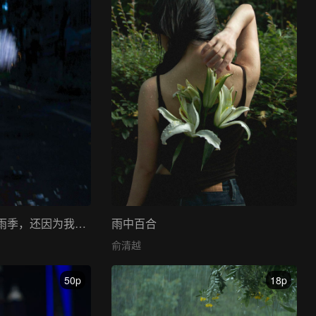
生命的丰盈不只在雨季，还因为我曾经来过。
雨中百合
俞清越
50p
18p