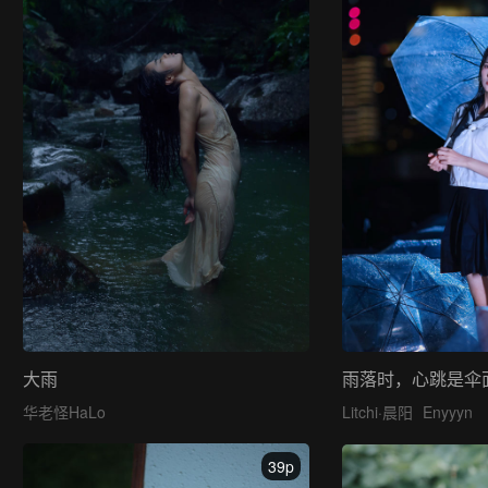
大雨
雨落时，心跳是伞
华老怪HaLo
Litchi·晨阳
Enyyyn
39p