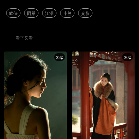
武侠
雨景
江湖
斗笠
光影
看了又看
23p
20p