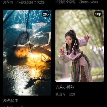
摄影师徐弯弯
Chensuy333
薄荷白
小温暖想要个大太阳
20p
26p
古风小师妹
晓山青
涯涯
爱恋如雨