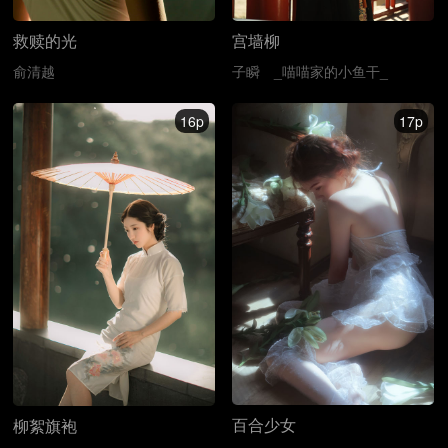
救赎的光
宫墙柳
俞清越
子瞬
_喵喵家的小鱼干_
16p
17p
百合少女
柳絮旗袍