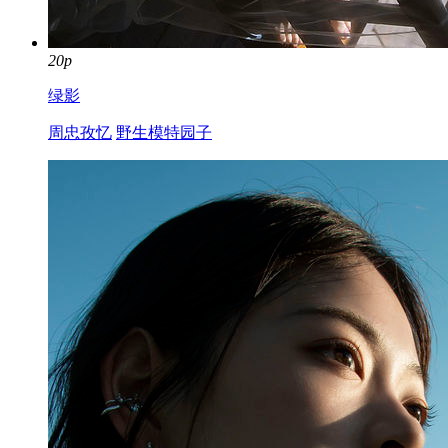
20p
绿影
周忠孜忆
野生模特园子