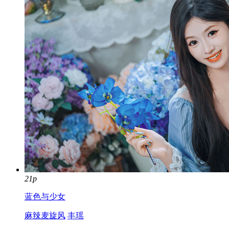
21p
蓝色与少女
麻辣麦旋风
丰瑶