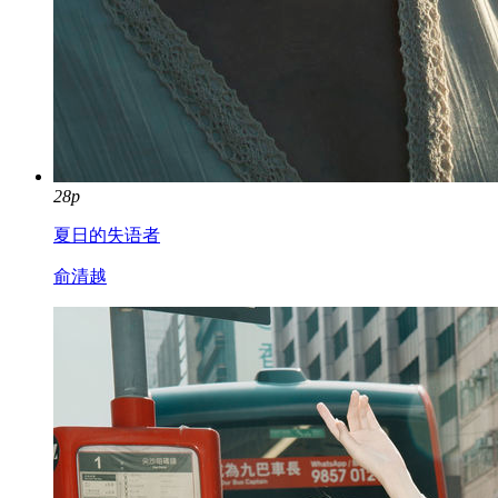
28p
夏日的失语者
俞清越