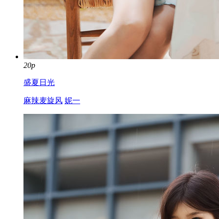
20p
盛夏日光
麻辣麦旋风
妮一