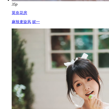
35p
莫奈花房
麻辣麦旋风
妮一