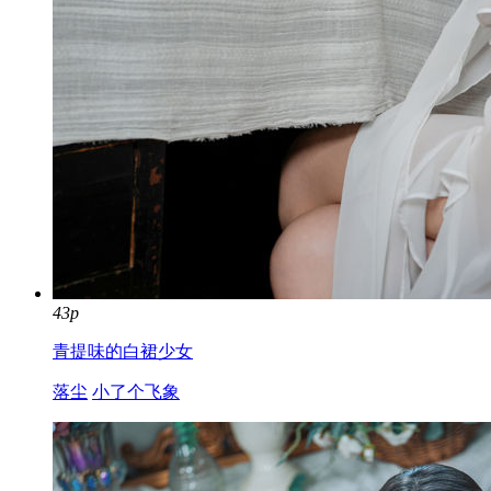
43p
青提味的白裙少女
落尘
小了个飞象