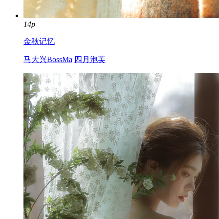
14p
金秋记忆
马大兴BossMa
四月泡芙