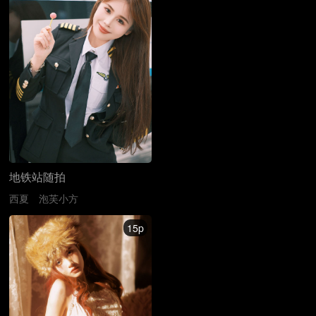
地铁站随拍
西夏
泡芙小方
15p