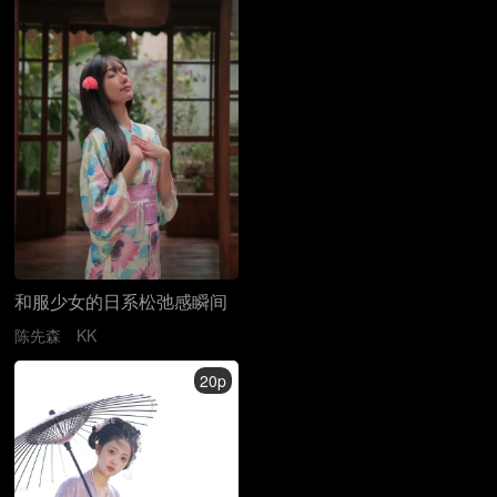
和服少女的日系松弛感瞬间
陈先森
KK
20p