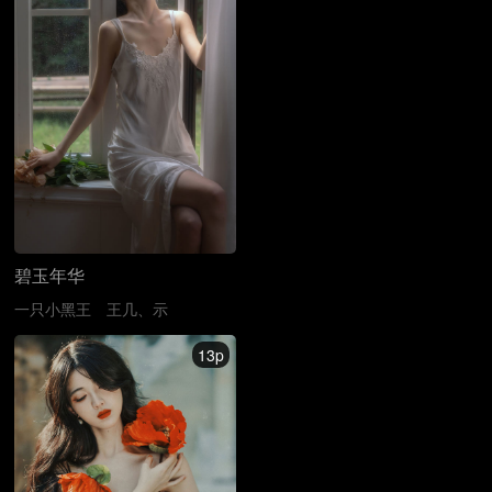
碧玉年华
一只小黑王
王几、示
13p