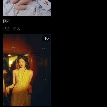
阿布
叁玖
菲比
18p