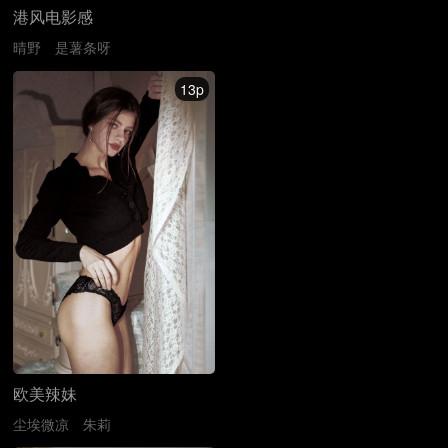
港风电影感
晴野
是薯条呀
13p
欧美辣妹
尘埃微凉
朱莉