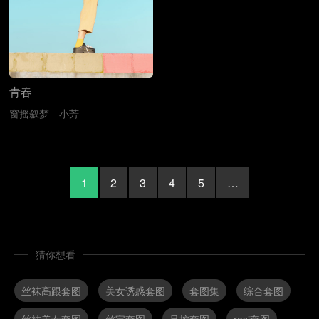
青春
窗摇叙梦
小芳
1
2
3
4
5
…
猜你想看
丝袜高跟套图
美女诱惑套图
套图集
综合套图