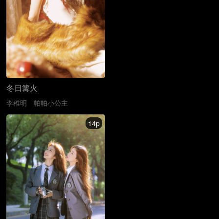
冬日篝火
李稚明
帕帕小公主
14p