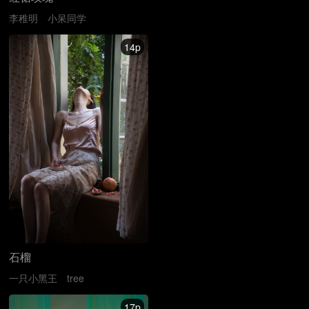
李稚明
小呆同学
14p
石榴
一只小黑王
tree
17p