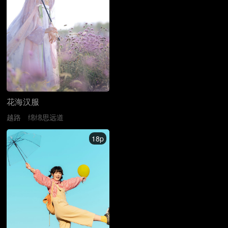
花海汉服
越路
绵绵思远道
18p