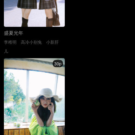
盛夏光年
李稚明
高冷小别兔
小新肝
儿
30p