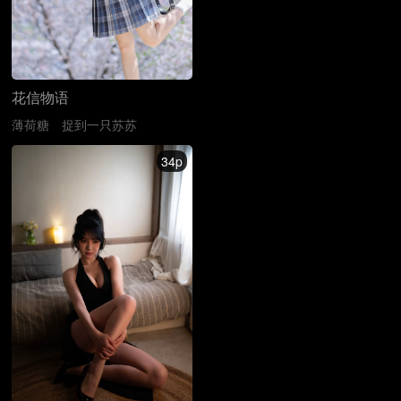
花信物语
薄荷糖
捉到一只苏苏
34p