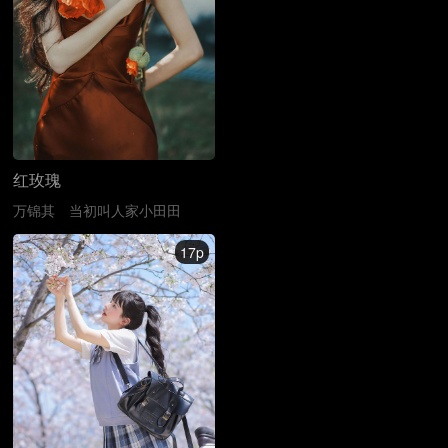
红玫瑰
万锦其
当初叫人家小田田
17p