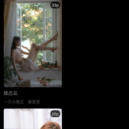
33p
蝶恋花
一只小黑王
蔡景梵
20p