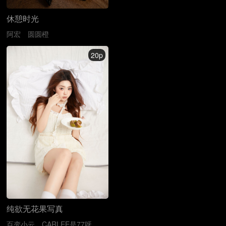
休憩时光
阿宏
圆圆橙
20p
纯欲无花果写真
百变小云
CARLEE是77呀