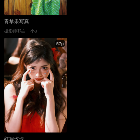
青苹果写真
摄影师鹤白
小u
57p
红裙玫瑰