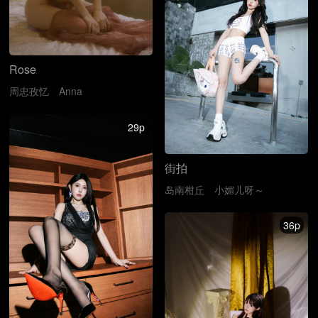
Rose
周忠孜忆
Anna
29p
街拍
岛南柑丘
小媚儿呀～
36p