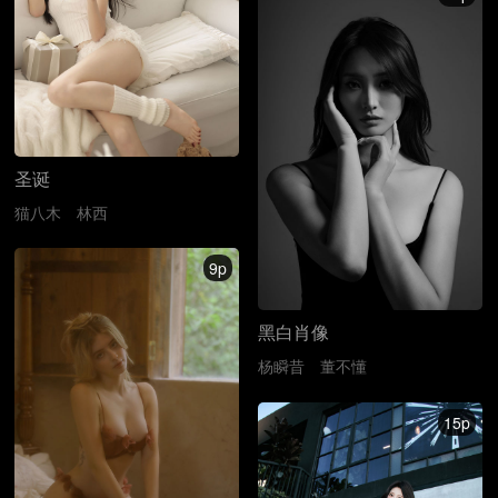
圣诞
猫八木
林西
9p
黑白肖像
杨瞬昔
董不懂
15p