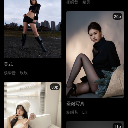
杨瞬昔
精灵
20p
美式
杨瞬昔
欣欣
30p
圣诞写真
杨瞬昔
Lili
11p