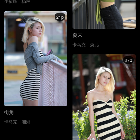
小蜜蜂
杨琳
21p
夏末
卡马克
焕儿
27p
街角
卡马克
湘湘