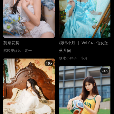
莫奈花房
模特小月 ｜ Vol.04 - 仙女坠
落凡间
麻辣麦旋风
妮一
糖水小胖子
小月
16p
24p