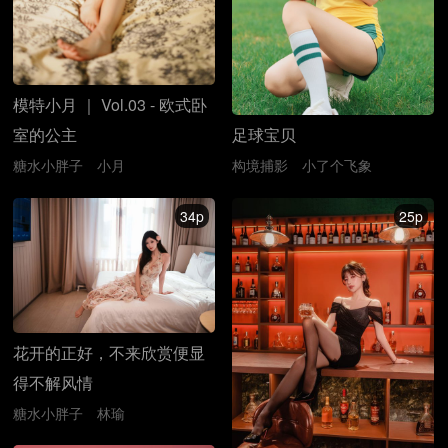
模特小月 ｜ Vol.03 - 欧式卧
室的公主
足球宝贝
糖水小胖子
小月
构境捕影
小了个飞象
34p
25p
花开的正好，不来欣赏便显
得不解风情
糖水小胖子
林瑜