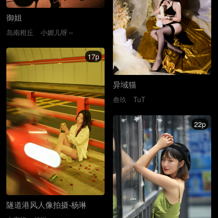
御姐
岛南柑丘
小媚儿呀～
17p
异域猫
叁玖
TuT
22p
隧道港风人像拍摄-杨琳