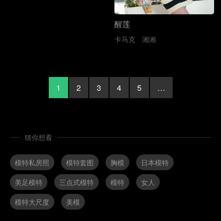
醒莲
卡马克
湘湘
1
2
3
4
5
…
猜你想看
模特私房照
模特套图
胸模
日本模特
美足模特
三点式模特
模特
女人
模特大尺度
美模