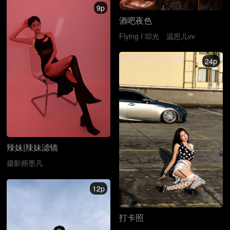
9p
酒吧夜色
Flying I 叩光
温思儿vv
24p
辣妹|辣妹滤镜
摄影师墨凡
12p
打卡照