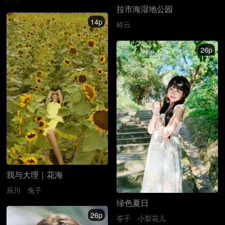
拉市海湿地公园
14p
岭云
26p
我与大理｜花海
辰川
兔子
绿色夏日
26p
苓子
小梨花儿