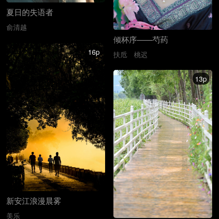
夏日的失语者
俞清越
倾杯序——芍药
16p
扶卮
桃迟
13p
新安江浪漫晨雾
美乐