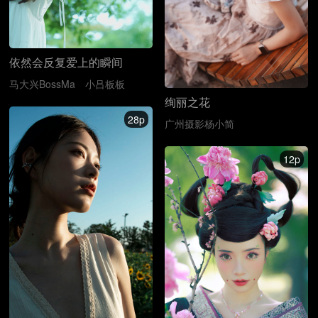
依然会反复爱上的瞬间
马大兴BossMa
小吕板板
绚丽之花
28p
广州摄影杨小简
12p