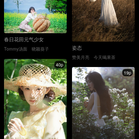
春日花田元气少女
姿态
Tommy汤面
晓颖葵子
赞美月亮
今天喝果茶
40p
19p