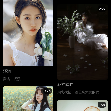
25p
溪涧
翯酱
溪溪
花神降临
17p
周忠孜忆
都是胸大惹的祸
15p