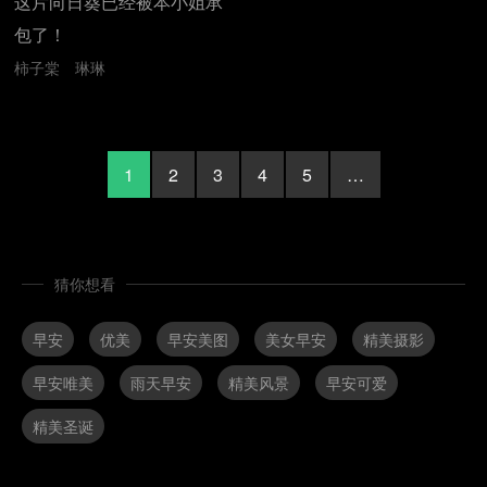
这片向日葵已经被本小姐承
包了！
柿子棠
琳琳
1
2
3
4
5
…
猜你想看
早安
优美
早安美图
美女早安
精美摄影
早安唯美
雨天早安
精美风景
早安可爱
精美圣诞