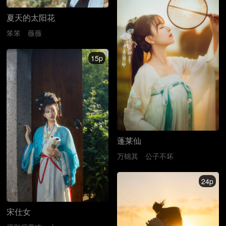
夏天的太阳花
笨笨
薇薇
15p
蓬莱仙
万锦其
公子不坏
24p
宋仕女