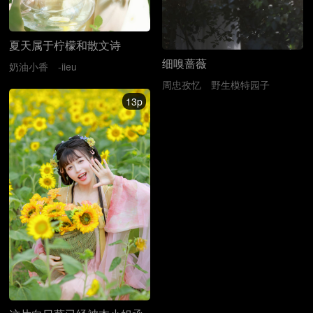
夏天属于柠檬和散文诗
细嗅蔷薇
奶油小香
-iieu
周忠孜忆
野生模特园子
13p