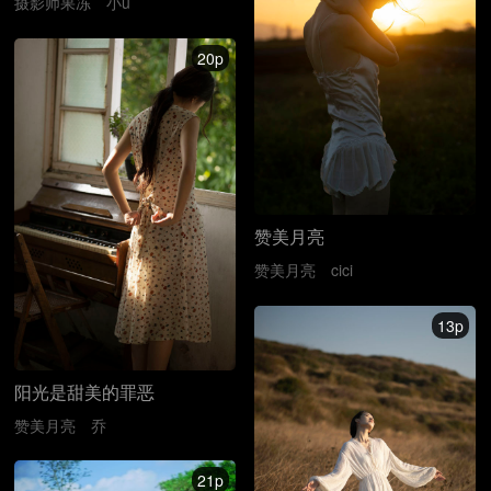
摄影师果冻
小u
20p
赞美月亮
赞美月亮
cici
13p
阳光是甜美的罪恶
赞美月亮
乔
21p