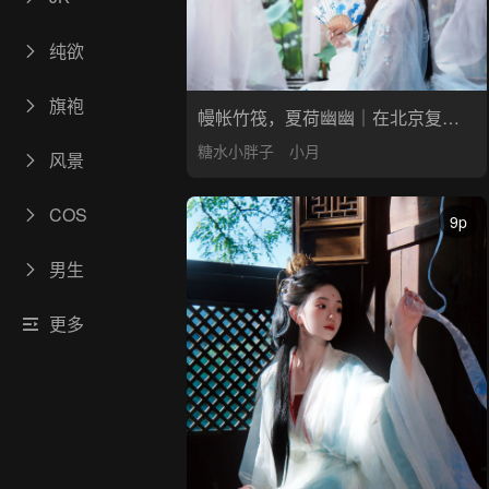
纯欲
旗袍
幔帐竹筏，夏荷幽幽｜在北京复刻江南烟雨氛围感
糖水小胖子
小月
风景
COS
9p
男生
更多