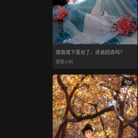
观音逃下莲台了，还会回去吗？
樱樱小树
42p