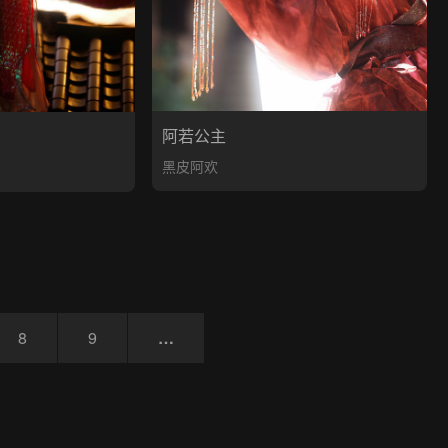
阿若公主
黑皮阿欢
8
9
…