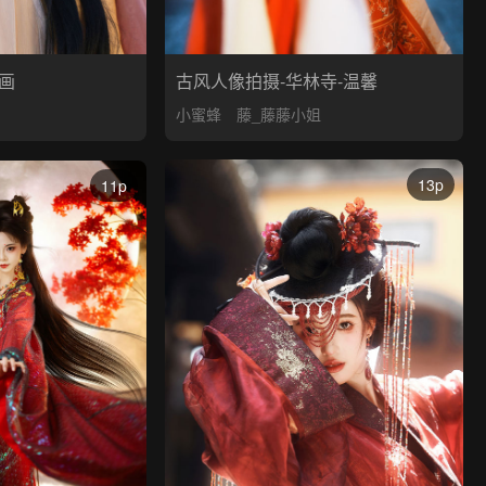
古风人像拍摄-华林寺-温馨
画
小蜜蜂
藤_藤藤小姐
13p
11p