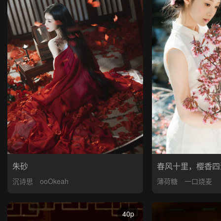
朱砂
春风十里，樱香四
沉诗思
ooOkeah
薄荷糖
一口烧麦
40p