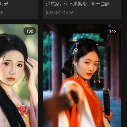
月光
少东家，何不来樊楼，听一曲醉花阴呢？
狸
摄影师杏花团子
13p
14p