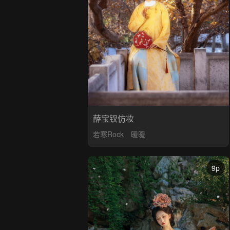
薛宝钗仿妆
若寒Rock
暖暖
9p