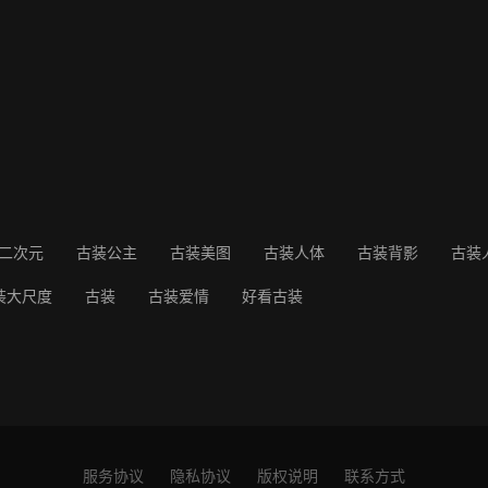
二次元
古装公主
古装美图
古装人体
古装背影
古装
装大尺度
古装
古装爱情
好看古装
服务协议
隐私协议
版权说明
联系方式