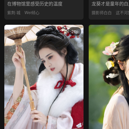
在博物馆里感受历史的温度
龙葵才是童年的白
紫荆·城
Wei倾心
摄影师白白
这不河
26p