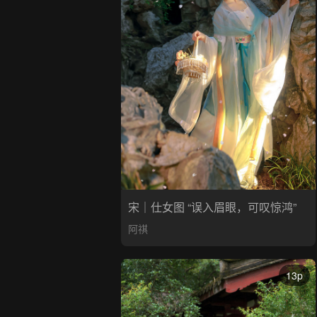
宋｜仕女图 “误入眉眼，可叹惊鸿”
阿祺
13p