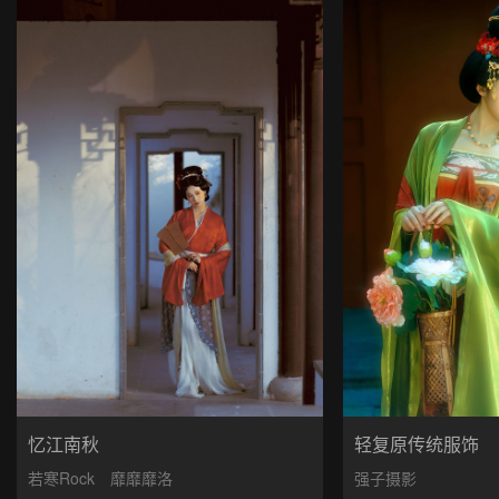
忆江南秋
轻复原传统服饰
若寒Rock
靡靡靡洛
强子摄影