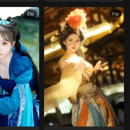
33p
11p