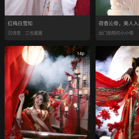
红梅白雪知
荷香沁骨，美人入
沉诗思
三也酱酱
出门拍照的小小怪
14p