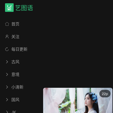
艺图语
首页
关注
每日更新
古风
意境
小清新
22p
国风
JK