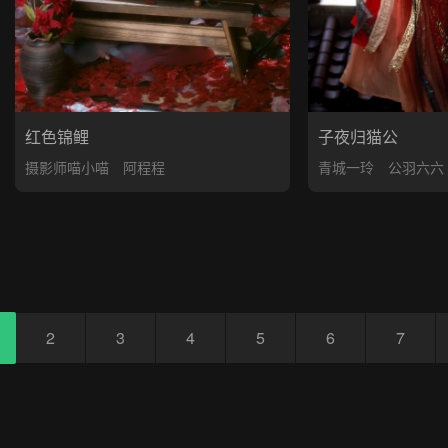
子夜归猫公
红色锦鲤
青城一玲
公羽六六
摄影师喵小喵
阿程程
2
3
4
5
6
7