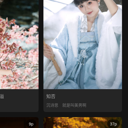
溢
知否
沉诗思
就是叫美男啊
9p
37p