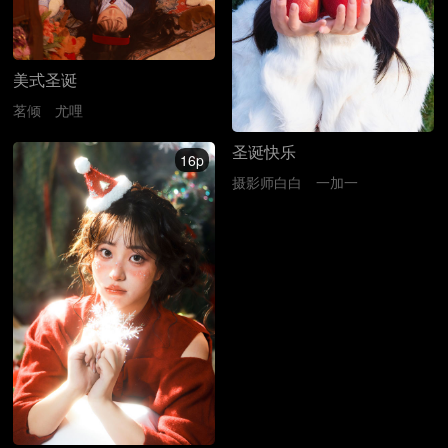
美式圣诞
茗倾
尤哩
圣诞快乐
16p
摄影师白白
一加一