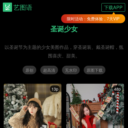
艺图语
下载APP
限时活动：免费体验，7天VIP
圣诞少女
以圣诞节为主题的少女美图作品，穿圣诞装、戴圣诞帽，氛
围喜庆、甜美。
原创
超高清
无水印
原图下载
13p
48p