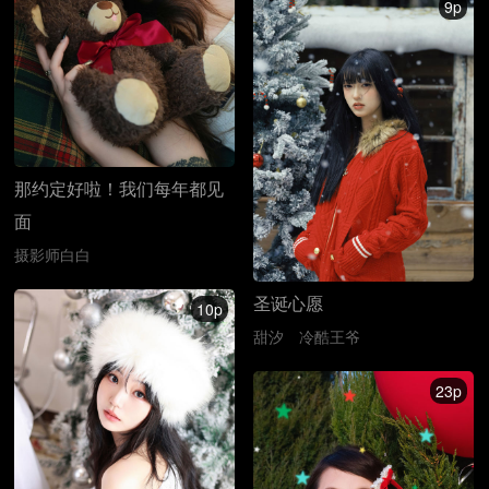
9p
那约定好啦！我们每年都见
面
摄影师白白
圣诞心愿
10p
甜汐
冷酷王爷
23p