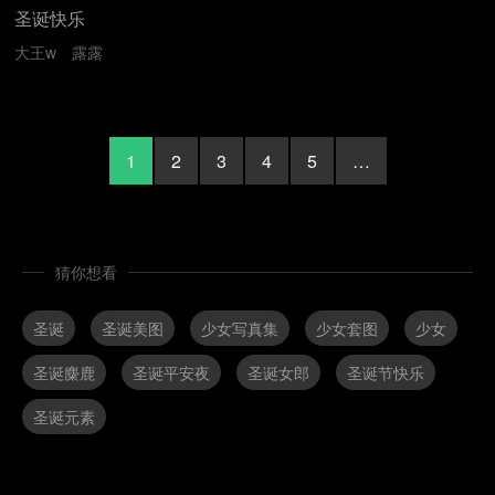
圣诞快乐
大王w
露露
1
2
3
4
5
…
猜你想看
圣诞
圣诞美图
少女写真集
少女套图
少女
圣诞麋鹿
圣诞平安夜
圣诞女郎
圣诞节快乐
圣诞元素