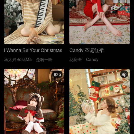
Candy 圣诞红裙
I Wanna Be Your Christmas
花房全
Candy
马大兴BossMa
是啊一啊
63p
9p