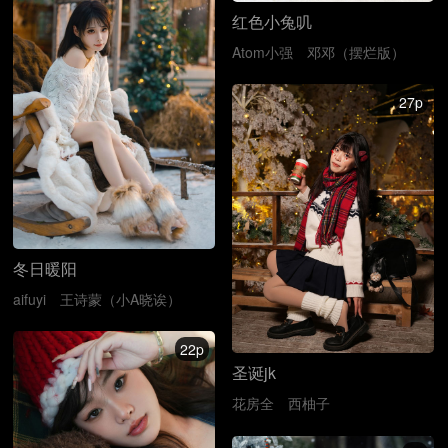
红色小兔叽
Atom小强
邓邓（摆烂版）
27p
冬日暖阳
aifuyi
王诗蒙（小A晓诶）
22p
圣诞jk
花房全
西柚子