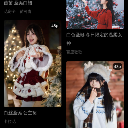
苗苗 圣诞白裙
花房全
苗可青
48p
白色圣诞·冬日限定的温柔女
神
百里弦歌
43p
白丝圣诞 公主裙
卡拉花