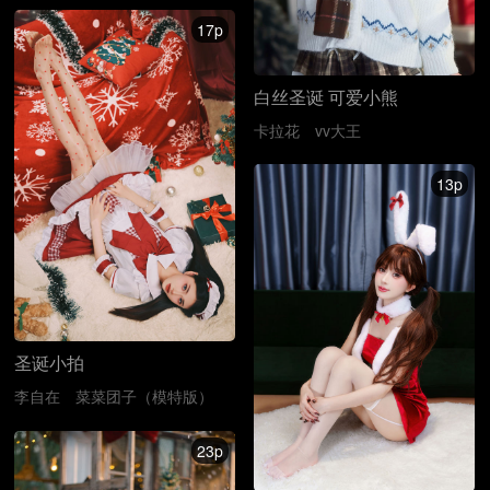
17p
白丝圣诞 可爱小熊
卡拉花
vv大王
13p
圣诞小拍
李自在
菜菜团子（模特版）
23p