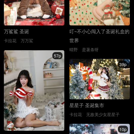
万鲨鲨 圣诞
叮~不小心闯入了圣诞礼盒的
世界
卡拉花
万万鯊
晴野
是薯条呀
57p
39p
星星子 圣诞集市
卡拉花
无敌美少女星星子
10p