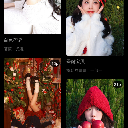
白色圣诞
茗倾
尤哩
圣诞宝贝
13p
摄影师白白
一加一
21p