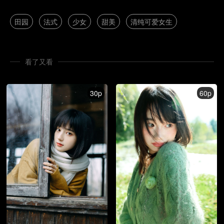
田园
法式
少女
甜美
清纯可爱女生
看了又看
30p
60p