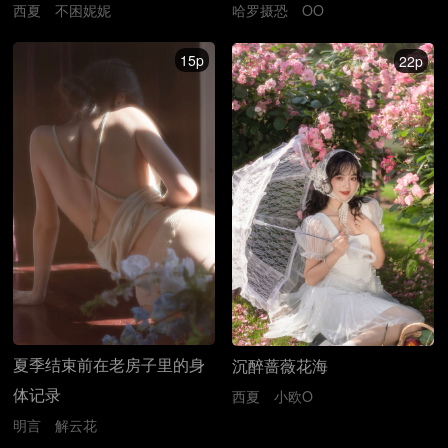
西夏
不困妮妮
哈罗摄恐
OO
15p
22p
夏季结束前在老房子里的身
沉醉蔷薇花海
体记录
西夏
小欧O
明言
解云花