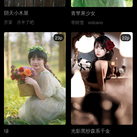
阴天小木屋
青苹果少女
芥茉
月半了吧
早阿雪
volcano
23p
22p
绿
光影黑纱森系千金