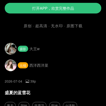
打开APP，欣赏完整作品
原创 · 超高清 · 无水印 · 原图下载
大王w
摄影
西洋西洋菜
出镜
2026-07-04
39p
盛夏的蓝雪花
夏天
甜妹
蓝雪花
阳光
小清新