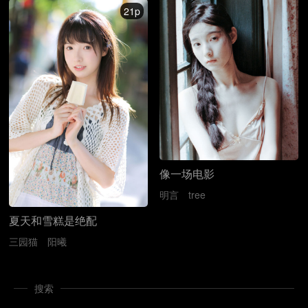
21p
像一场电影
明言
tree
夏天和雪糕是绝配
三园猫
阳曦
搜索