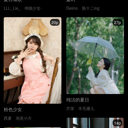
LLL_Lia_
饲猫少女-
Deimo
陈十二ing
20p
27p
纯洁的夏日
芥茉
羊毛珊儿
粉色少女
西夏
泡芙小方
14p