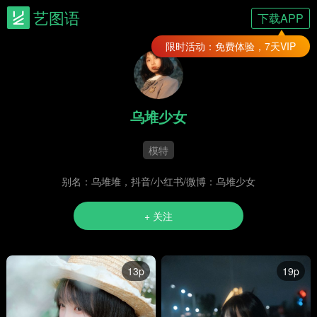
艺图语
下载APP
限时活动：免费体验，7天VIP
乌堆少女
模特
别名：乌堆堆，抖音/小红书/微博：乌堆少女
+ 关注
13p
19p