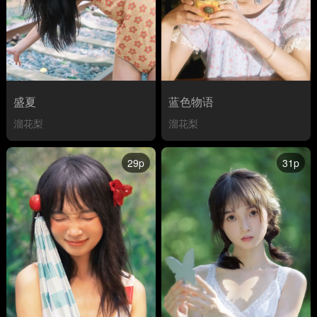
盛夏
蓝色物语
溜花梨
溜花梨
29p
31p