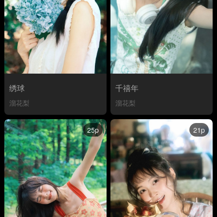
绣球
千禧年
溜花梨
溜花梨
25p
21p