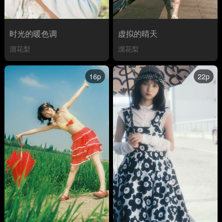
时光的暖色调
虚拟的晴天
溜花梨
溜花梨
16p
22p