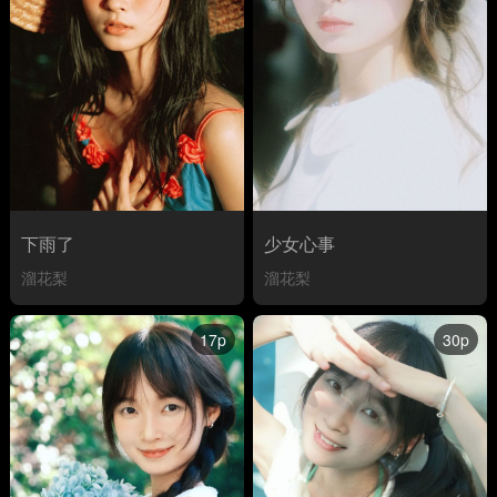
下雨了
少女心事
溜花梨
溜花梨
17p
30p