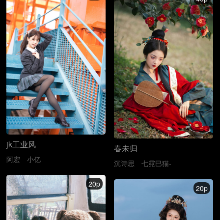
jk工业风
春未归
阿宏
小亿
沉诗思
七霓巳猫-
20p
20p