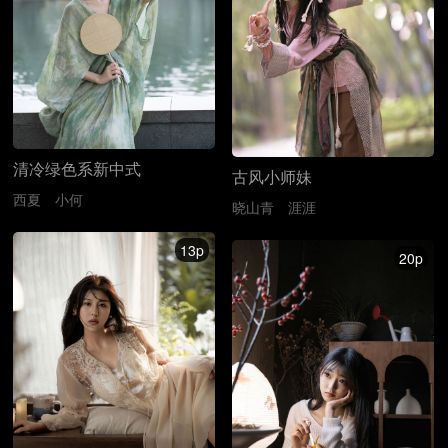
清冷绿色系新中式
古风小师妹
西夏
小何
晓山青
涯涯
13p
20p