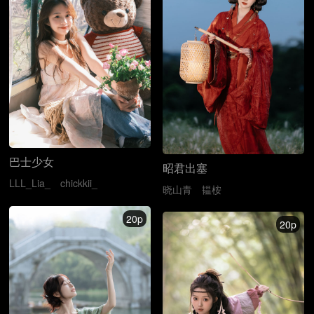
巴士少女
昭君出塞
LLL_Lia_
chickkii_
晓山青
韫桉
20p
20p