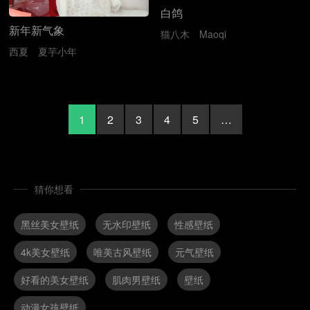
白鸽
新年新气象
猫八木
Maoqi
西夏
夏芋小年
1
2
3
4
5
…
猜你想看
黑丝美女壁纸
无水印壁纸
性感壁纸
4k美女壁纸
唯美古风壁纸
元气壁纸
好看的美女壁纸
肌肉男壁纸
壁纸
动漫女孩壁纸