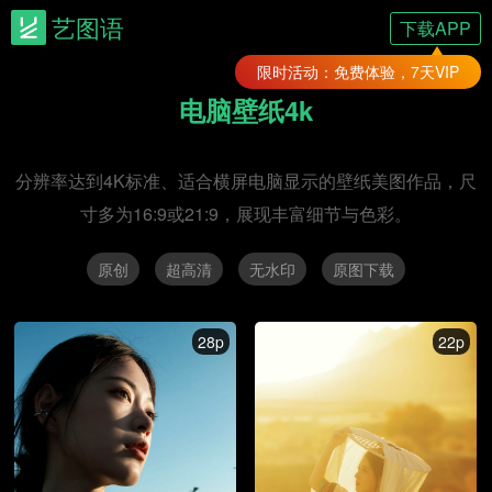
艺图语
下载APP
限时活动：免费体验，7天VIP
电脑壁纸4k
分辨率达到4K标准、适合横屏电脑显示的壁纸美图作品，尺
寸多为16:9或21:9，展现丰富细节与色彩。
原创
超高清
无水印
原图下载
28p
22p