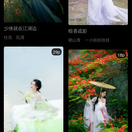
少侠就在江湖边
暗香疏影
扶卮
阮遇
晓山青
一小枝枝枝枝
29p
18p