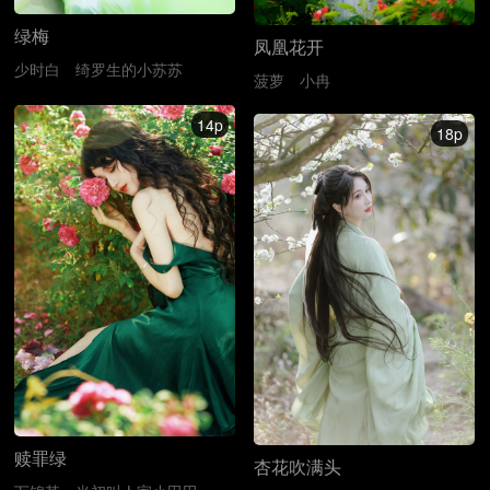
绿梅
凤凰花开
少时白
绮罗生的小苏苏
菠萝
小冉
14p
18p
赎罪绿
杏花吹满头