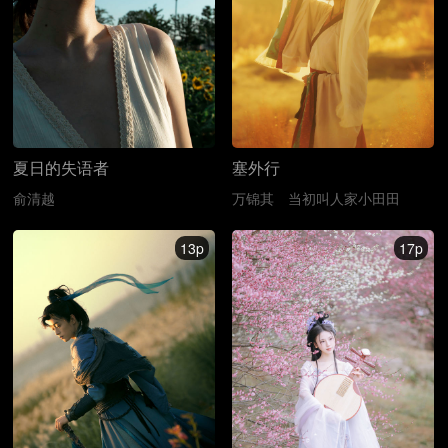
夏日的失语者
塞外行
俞清越
万锦其
当初叫人家小田田
13p
17p