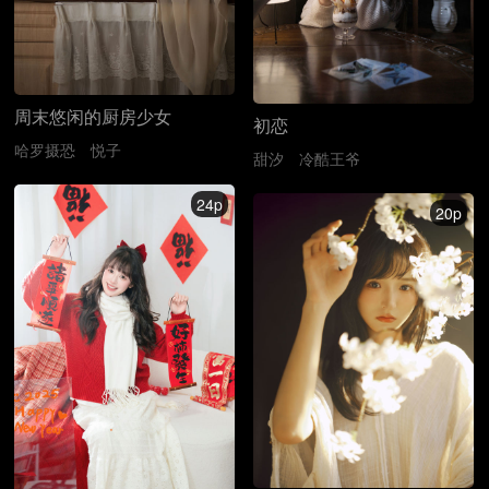
周末悠闲的厨房少女
初恋
哈罗摄恐
悦子
甜汐
冷酷王爷
24p
20p