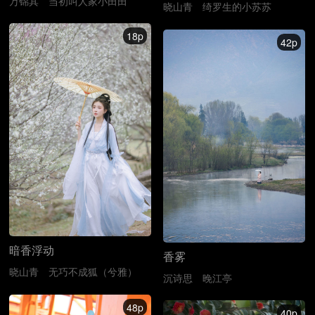
万锦其
当初叫人家小田田
晓山青
绮罗生的小苏苏
18p
42p
暗香浮动
香雾
晓山青
无巧不成狐（兮雅）
沉诗思
晚江亭
48p
40p