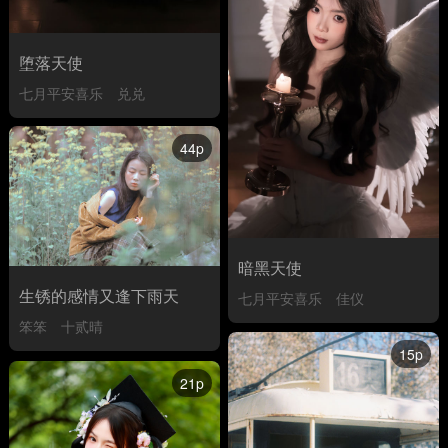
堕落天使
七月平安喜乐
兑兑
44p
暗黑天使
生锈的感情又逢下雨天
七月平安喜乐
佳仪
笨笨
十贰晴
15p
21p