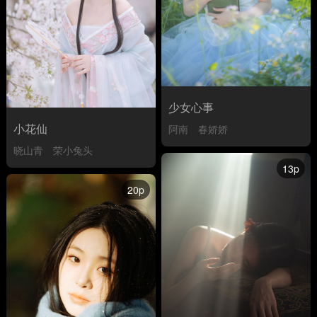
少女心事
小花仙
阿南
春娇娇
晓山青
荣小兔头
13p
20p