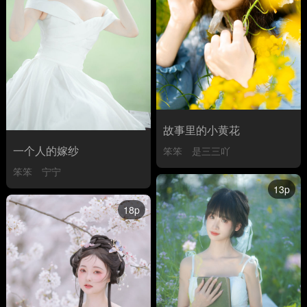
故事里的小黄花
一个人的嫁纱
笨笨
是三三吖
笨笨
宁宁
13p
18p