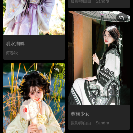
摄影师白白
Sandra
57p
明水湖畔
何春秋
28p
彝族少女
摄影师白白
Sandra