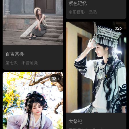
紫色记忆
南图摄影
晶晶
32p
百吉茶楼
第七识
不爱睡觉
38p
大祭祀