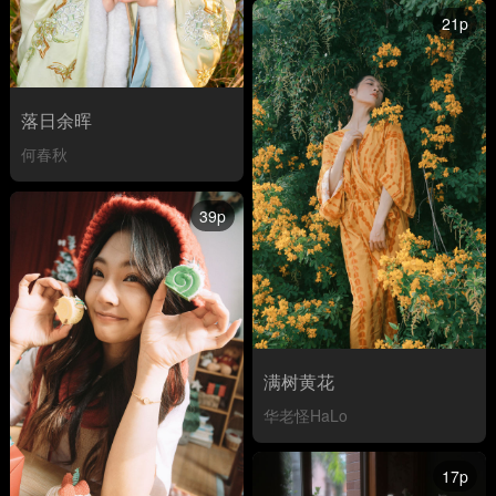
21p
落日余晖
何春秋
39p
满树黄花
华老怪HaLo
17p