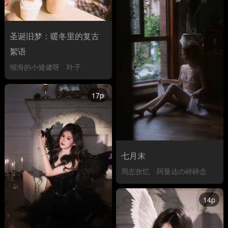
圣诞旧梦：暖冬里的复古
絮语
倾海的小健健呀
叶子
17p
七月末
周忠孜忆
阿曼达の碎碎念
14p