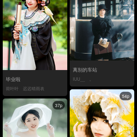
离别的车站
毕业啦
IUU__
。
荷叶叶
迟迟晴雨表
54p
37p