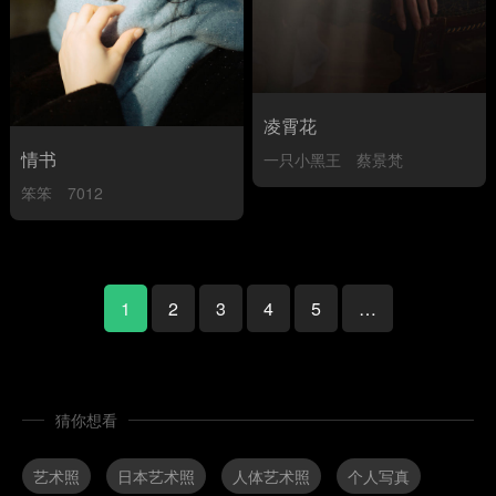
凌霄花
情书
一只小黑王
蔡景梵
笨笨
7012
1
2
3
4
5
…
猜你想看
艺术照
日本艺术照
人体艺术照
个人写真