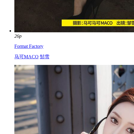
26p
Format Factory
马可MACO
邹雪