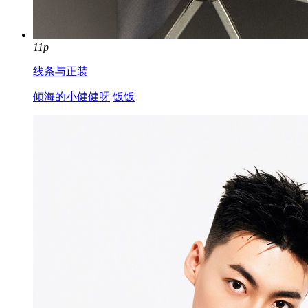
11p
线条与正装
倾海的小健健呀
饭饭