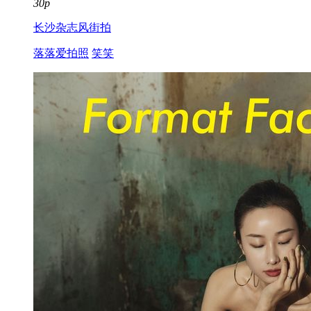
30p
长沙杂志风街拍
落落爱拍照
笑笑