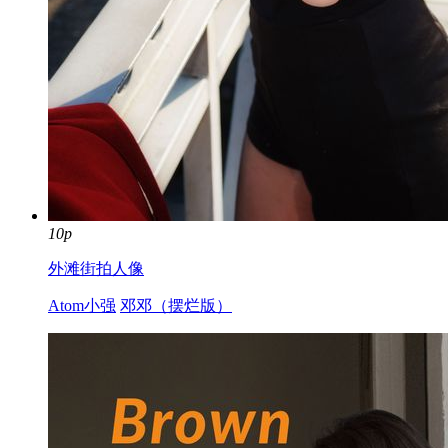
10p
外滩街拍人像
Atom小强
邓邓（摆烂版）