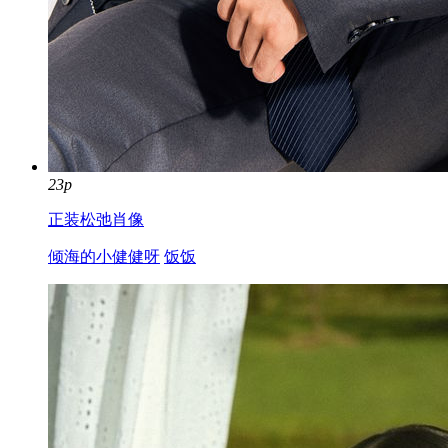
23p
正装松弛肖像
倾海的小健健呀
饭饭