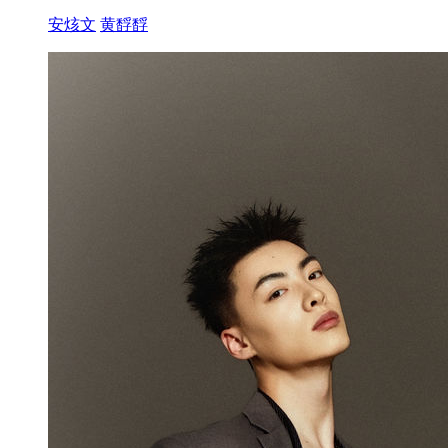
安烗文
黄馟馟