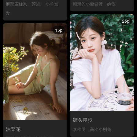
麻辣麦旋风
苏柒.
小羊发
倾海的小健健呀
婉仪
发
25p
15p
街头漫步
油菜花
李稚明
高冷小别兔