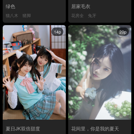
绿色
居家毛衣
猫八木
猪脚
花房全
兔牙
14p
20p
夏日JK双倍甜度
花间里，你是我的夏天