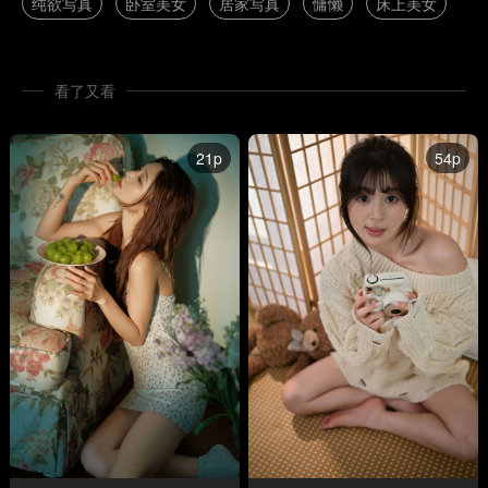
纯欲写真
卧室美女
居家写真
慵懒
床上美女
看了又看
21p
54p