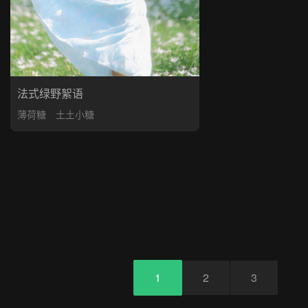
法式绿野絮语
薄荷糖
土土小糖
1
2
3