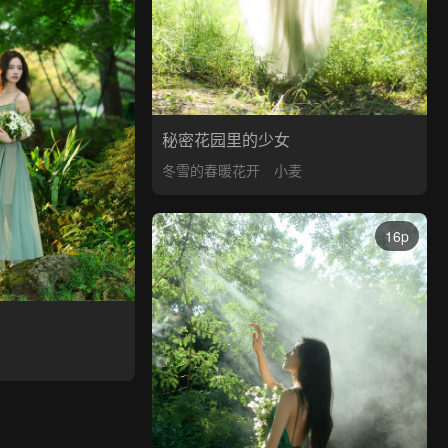
秘密花园里的少女
冬雪的春暖花开
小麦
16p