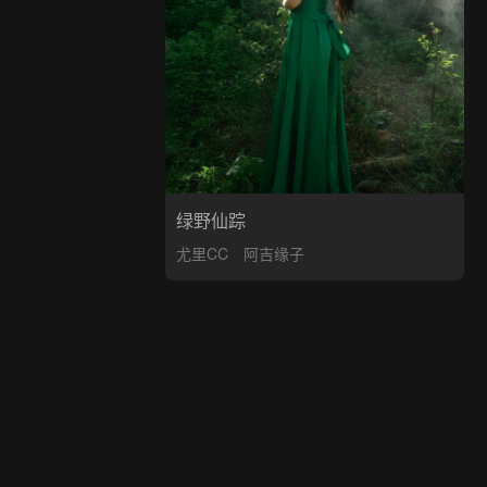
绿野仙踪
尤里CC
阿吉缘子