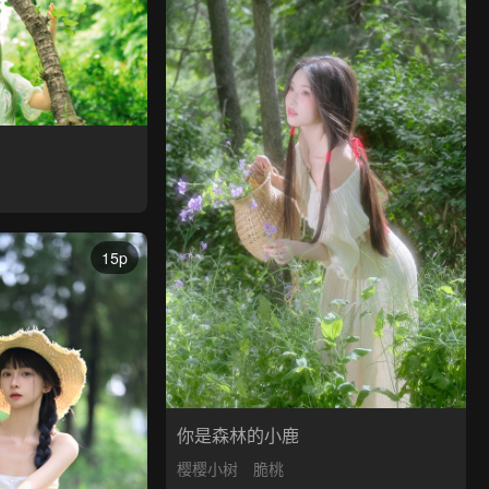
15p
你是森林的小鹿
樱樱小树
脆桃