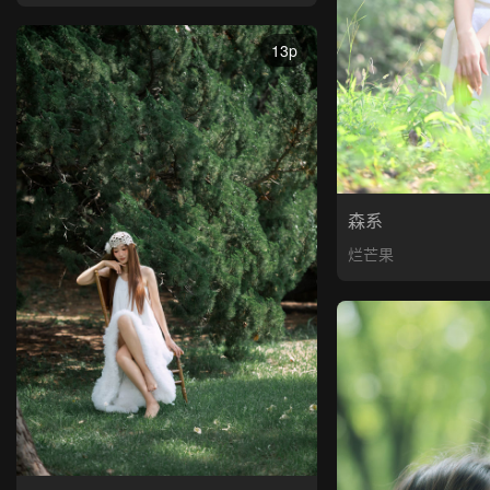
13p
森系
烂芒果