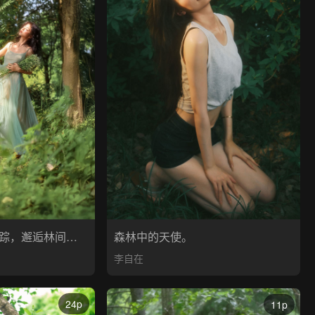
闯入现实版绿野仙踪，邂逅林间柔光
森林中的天使。
李自在
24p
11p