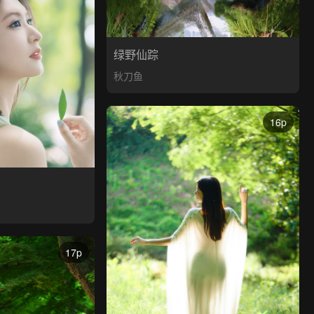
绿野仙踪
秋刀鱼
16p
17p