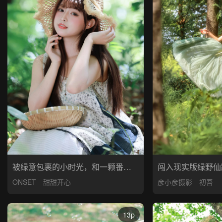
被绿意包裹的小时光，和一颗番茄的甜
彦小彦摄影
初吾
ONSET
甜甜开心
13p