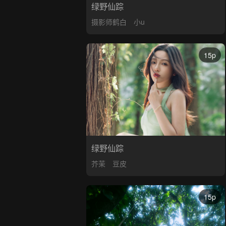
绿野仙踪
摄影师鹤白
小u
15p
绿野仙踪
芥茉
豆皮
15p