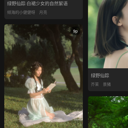
绿野仙踪·白裙少女的自然絮语
倾海的小健健呀
月亮
9p
绿野仙踪
芥茉
景猪