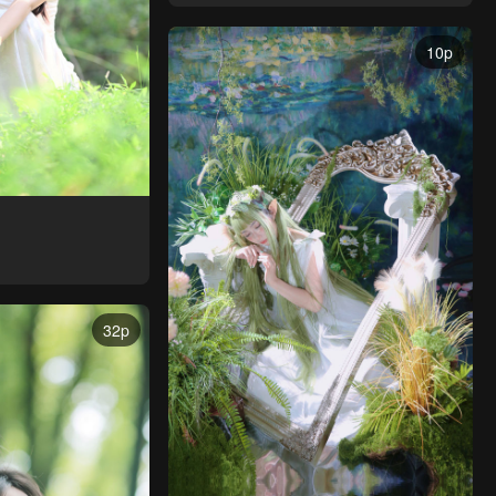
10p
32p