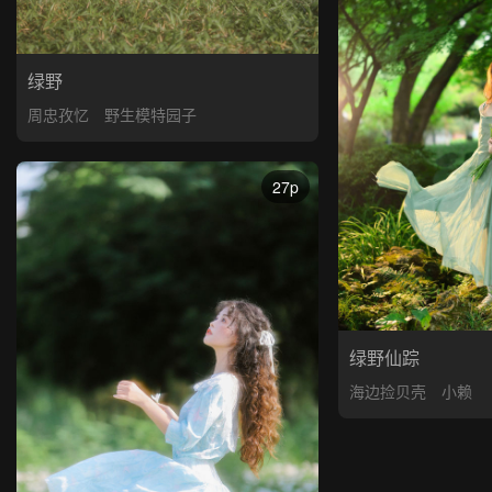
绿野
周忠孜忆
野生模特园子
27p
绿野仙踪
海边捡贝壳
小赖