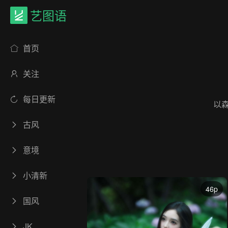
艺图语
首页
关注
每日更新
以
古风
意境
小清新
46p
国风
JK