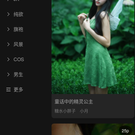
纯欲
旗袍
风景
COS
男生
更多
童话中的精灵公主
糖水小胖子
小月
25p