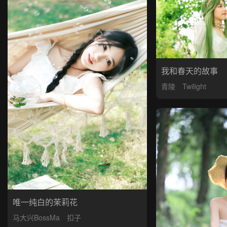
我和春天的故事
青陵
Twilight
唯一纯白的茉莉花
马大兴BossMa
扣子